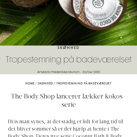
SKØNHED
Tropestemning på badeværelset
Af Maria Frederikke Munch
-
30/04/2010
HOME
/
SKØNHED
/
TROPESTEMNING PÅ BADEVÆRELSET
The Body Shop lancerer lækker kokos-
serie
Hvis man synes, at der stadig er lidt for lang tid til
det bliver sommer så er der hjælp at hente i The
Body Shop. Deres nye serie Coconut Bath & Body