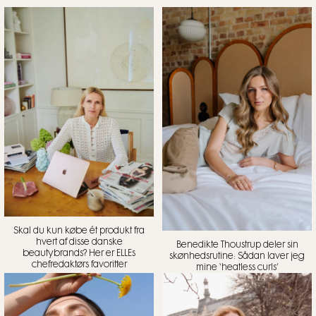
Skal du kun købe ét produkt fra
hvert af disse danske
Benedikte Thoustrup deler sin
beautybrands? Her er ELLEs
skønhedsrutine: Sådan laver jeg
chefredaktørs favoritter
mine ‘heatless curls’