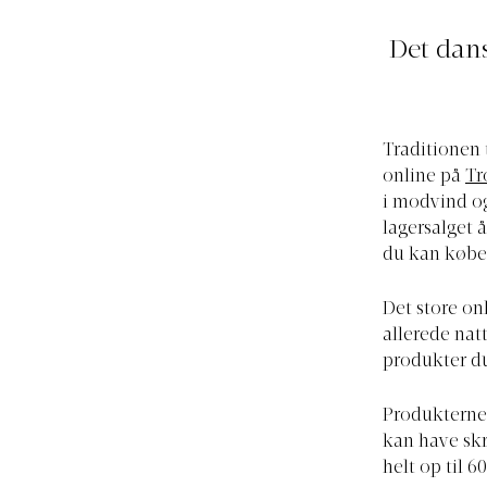
Det dan
Traditionen 
online på
Tr
i modvind og
lagersalget 
du kan købe
Det store on
allerede nat
produkter du
Produkterne 
kan have sk
helt op til 