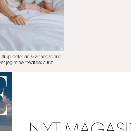
strup deler sin skønhedsrutine:
r jeg mine ‘heatless curls’
NYT MAGASI