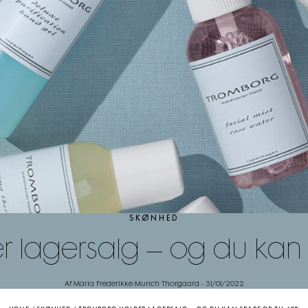
SKØNHED
 lagersalg – og du kan 
Af Maria Frederikke Munch Thorgaard
-
31/01/2022