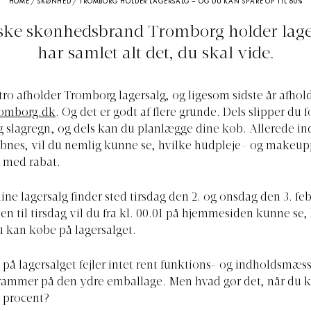
HOME
/
SKØNHED
/
TROMBORG HOLDER LAGERSALG – OG DU KAN SPARE OP TIL 60%
ske skønhedsbrand Tromborg holder lager
har samlet alt det, du skal vide.
tro afholder Tromborg lagersalg, og ligesom sidste år afhol
omborg.dk
. Og det er godt af flere grunde. Dels slipper du fo
 slagregn, og dels kan du planlægge dine køb. Allerede i
åbnes, vil du nemlig kunne se, hvilke hudpleje- og makeu
 med rabat.
line lagersalg finder sted tirsdag den 2. og onsdag den 3. fe
ten til tirsdag vil du fra kl. 00.01 på hjemmesiden kunne se,
 kan købe på lagersalget.
på lagersalget fejler intet rent funktions- og indholdsmæs
rammer på den ydre emballage. Men hvad gør det, når du k
60 procent?