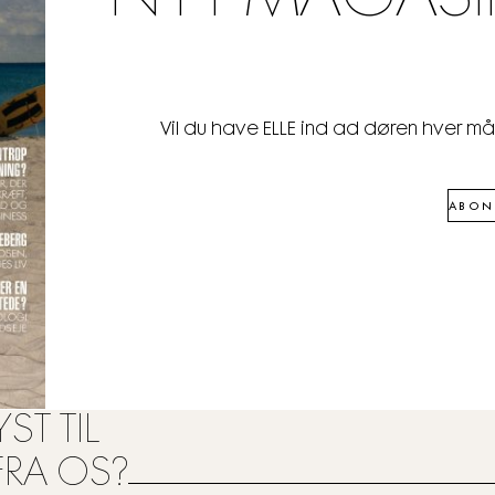
Vil du have ELLE ind ad døren hver m
ABON
ST TIL
FRA OS?