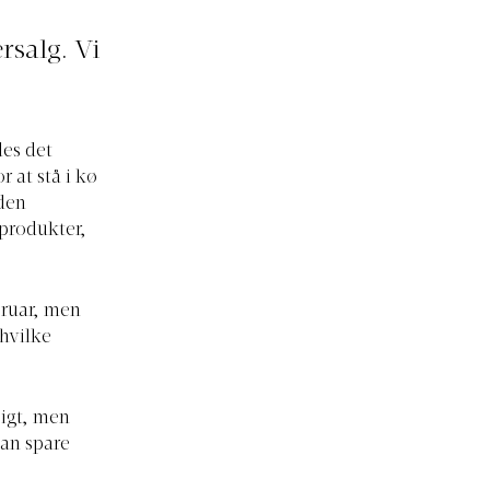
salg. Vi
des det
r at stå i kø
nden
pprodukter,
bruar, men
 hvilke
sigt, men
an spare