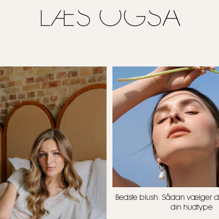
LÆS OGSÅ
Bedste blush: Sådan vælger du 
din hudtype