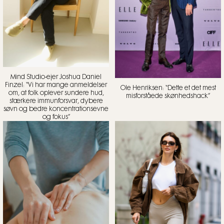
Mind Studio-ejer Joshua Daniel
Finzel: “Vi har mange anmeldelser
Ole Henriksen: “Dette et det mest
om, at folk oplever sundere hud,
misforståede skønhedshack”
stærkere immunforsvar, dybere
søvn og bedre koncentrationsevne
og fokus”