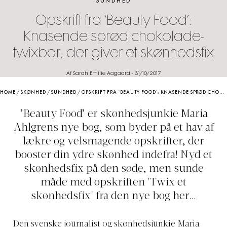
SUNDHED
Opskrift fra ‘Beauty Food’:
Knasende sprød chokolade-
twixbar, der giver et skønhedsfix
Af Sarah Emilie Aagaard
-
31/10/2017
HOME
/
SKØNHED
/
SUNDHED
/
OPSKRIFT FRA ‘BEAUTY FOOD’: KNASENDE SPRØD CHOKOLADE-TWIXBAR, DER GIVER ET SKØNHEDSFIX
’Beauty Food’ er skønhedsjunkie Maria
Ahlgrens nye bog, som byder på et hav af
lækre og velsmagende opskrifter, der
booster din ydre skønhed indefra! Nyd et
skønhedsfix på den søde, men sunde
måde med opskriften 'Twix et
skønhedsfix' fra den nye bog her…
Den svenske journalist og skønhedsjunkie Maria