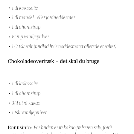
1 dl kokosolie
1 dl mandel- eller jordnøddesmør
1 dl ahornsirup
Et nip vaniljepulver
1/2 tsk salt (undlad hvis nøddesmøret allerede er saltet)
Chokoladeovertræk – det skal du bruge
1 dl kokosolie
1 dl ahornsirup
3/4 dl rå kakao
1 tsk vaniljepulver
Bonusinfo:
For huden er rå kakao frelseren selv, fordi