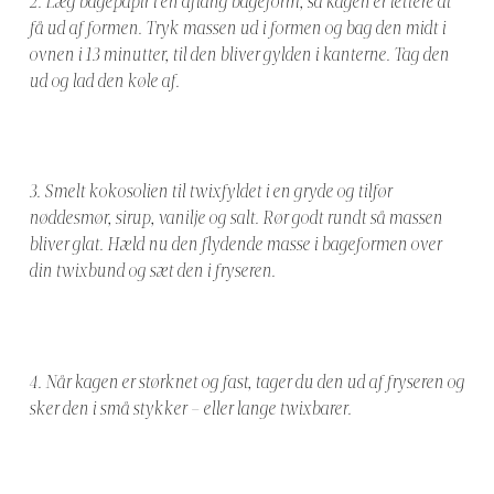
2. Læg bagepapir i en aflang bageform, så kagen er lettere at
få ud af formen. Tryk massen ud i formen og bag den midt i
ovnen i 13 minutter, til den bliver gylden i kanterne. Tag den
ud og lad den køle af.
3. Smelt kokosolien til twixfyldet i en gryde og tilfør
nøddesmør, sirup, vanilje og salt. Rør godt rundt så massen
bliver glat. Hæld nu den flydende masse i bageformen over
din twixbund og sæt den i fryseren.
4. Når kagen er størknet og fast, tager du den ud af fryseren og
sker den i små stykker – eller lange twixbarer.