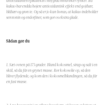
antioxidanten epikatekin i høj grad modvirker rynker. Rå
kakao har endda højere antioxidantisk effekt end gojibær,
blåbær og grøn te. Og så er jo kun bonus, at kakao indeholder
serotonin og endorfiner, som gør os ekstra glade.
Sådan gør du
1. Sæt ovnen på 175 grader. Bland kokosmel, sirup og salt i en
skål, så du får en grynet masse. Rør kokosolie op, så den
bliver flydende, og kom den i kokosmelblandingen, så du får
en fast masse.