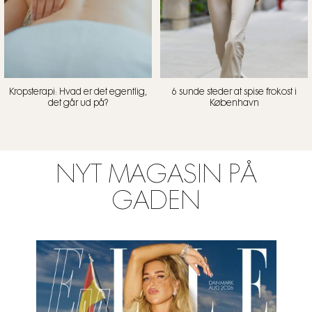
Kropsterapi: Hvad er det egentlig,
6 sunde steder at spise frokost i
det går ud på?
København
NYT MAGASIN PÅ
GADEN