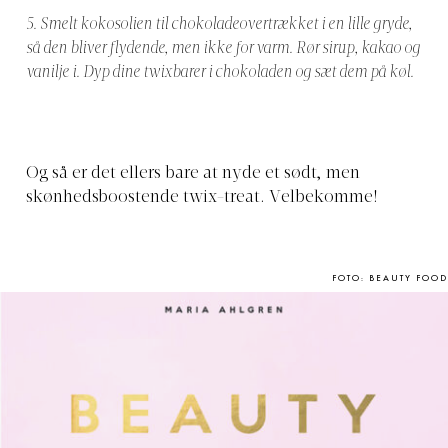
5. Smelt kokosolien til chokoladeovertrækket i en lille gryde,
så den bliver flydende, men ikke for varm. Rør sirup, kakao og
vanilje i. Dyp dine twixbarer i chokoladen og sæt dem på køl.
Og så er det ellers bare at nyde et sødt, men
skønhedsboostende twix-treat. Velbekomme!
FOTO: BEAUTY FOOD