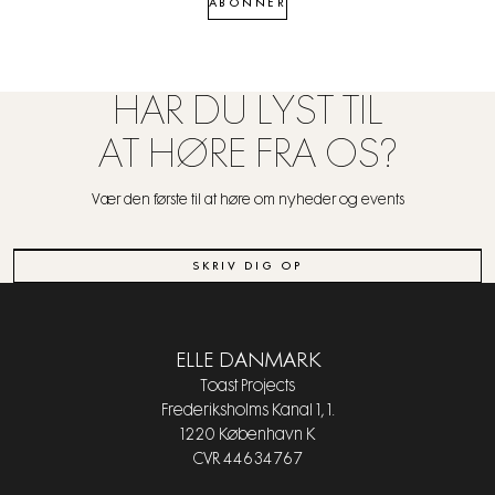
ABONNER
HAR DU LYST TIL
AT HØRE FRA OS?
Vær den første til at høre om nyheder og events
SKRIV DIG OP
ELLE DANMARK
Toast Projects
Frederiksholms Kanal 1, 1.
1220 København K
CVR 44634767