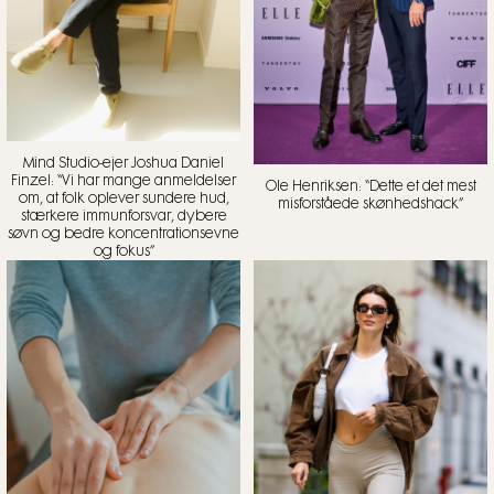
Mind Studio-ejer Joshua Daniel
Finzel: “Vi har mange anmeldelser
Ole Henriksen: “Dette et det mest
om, at folk oplever sundere hud,
misforståede skønhedshack”
stærkere immunforsvar, dybere
søvn og bedre koncentrationsevne
og fokus”