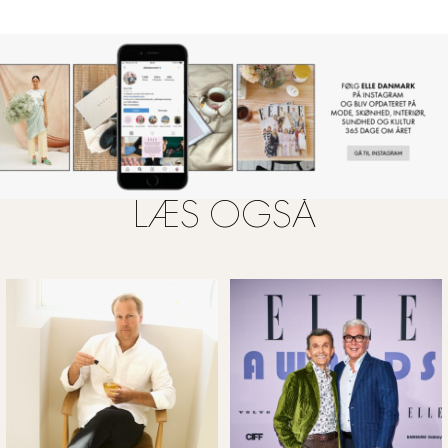
LÆS OGSÅ