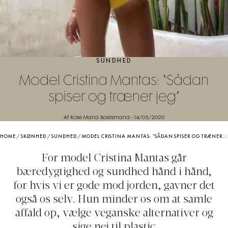
SUNDHED
Model Cristina Mantas: “Sådan
spiser og træner jeg”
Af Rose Maria Boelsmand
-
14/05/2020
HOME
/
SKØNHED
/
SUNDHED
/
MODEL CRISTINA MANTAS: “SÅDAN SPISER OG TRÆNER JEG”
For model Cristina Mantas går
bæredygtighed og sundhed hånd i hånd,
for hvis vi er gode mod jorden, gavner det
også os selv. Hun minder os om at samle
affald op, vælge veganske alternativer og
sige nej til plastic