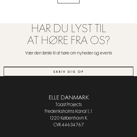
HAR DU LYST TIL
AT HØRE FRA OS?
Vær den første til at høre om nyheder og events
SKRIV DIG OP
ELLE DANMARK
Toast Projects
Frederiksholms Kanal 1, 1.
1220 København K
CVR 44634767