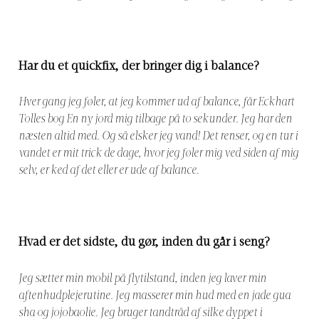
Har du et quickfix, der bringer dig i balance?
Hver gang jeg føler, at jeg kommer ud af balance, får Eckhart
Tolles bog En ny jord mig tilbage på to sekunder. Jeg har den
næsten altid med. Og så elsker jeg vand! Det renser, og en tur i
vandet er mit trick de dage, hvor jeg føler mig ved siden af mig
selv, er ked af det eller er ude af balance.
Hvad er det sidste, du gør, inden du går i seng?
Jeg sætter min mobil på flytilstand, inden jeg laver min
aftenhudplejerutine. Jeg masserer min hud med en jade gua
sha og jojobaolie. Jeg bruger tandtråd af silke dyppet i