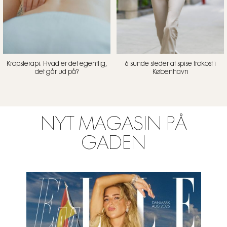
Kropsterapi: Hvad er det egentlig,
6 sunde steder at spise frokost i
det går ud på?
København
NYT MAGASIN PÅ
GADEN