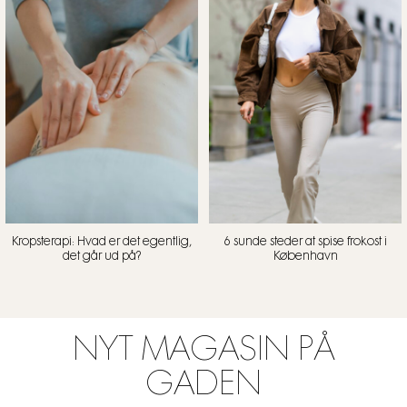
Kropsterapi: Hvad er det egentlig,
6 sunde steder at spise frokost i
det går ud på?
København
NYT MAGASIN PÅ
GADEN