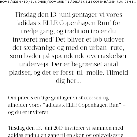
HOME
/
SKØNHED
/
SUNDHED
/
KOM MED TIL ADIDAS X ELLE COPENHAGEN RUN DEN 13. JUNI
Tirsdag den 13. juni gentager vi vores
'adidas x ELLE Copenhagen Run' for
tredje gang, og tradition tro er du
inviteret med! Det bliver et løb udover
det sædvanlige og med en urban-rute,
som byder på spændende overraskelser
undervejs. Der er begrænset antal
pladser, og det er først-til-mølle. Tilmeld
dig her...
Om præcis en uge gentager vi successen og
afholder vores ”adidas x ELLE Copenhagen Run” –
og du er inviteret!
Tirsdag den 13. juni 2017 inviterer vi sammen med
adidas endnu en gang til en skøn og oplevelsesrig