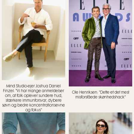
Mind Studio-ejer Joshua Daniel
Finzel: “Vi har mange anmeldelser
Ole Henriksen: “Dette et det mest
om, at folk oplever sundere hud,
misforståede skønhedshack”
stærkere immunforsvar, dybere
søvn og bedre koncentrationsevne
og fokus”