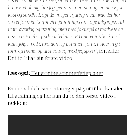
afsæt i en modelkarriere gennem de sidste 10 år og de krav, der
har været til mig, har jeg, gennem min træning, interesse for
kost og sundhed, opnået meget erfaring med, hvad der har
virket for mig. Derfor vil
liljatraining.com
tage udgangspunkt
i min hverdag og træning, men med fokus på at motivere og
inspirere jer til at finde en balance. På min youtube-kanal
kan I følge med i, hvordan jeg kommer i form, holder mig i
form og træner op til shoots og hvad jeg spiser”,
fortæller
Emilie Lilja i sin første video.
Læs også:
Her er mine sommerferieplaner
Emilie vil dele sine erfaringer på youtube-kanalen
Liljatraining
og her kan du se den første video i
rækken: