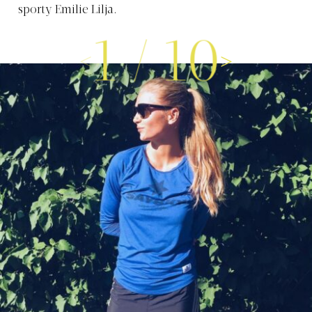
sporty Emilie Lilja.
1
/
10