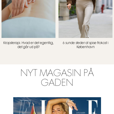
Kropsterapi: Hvad er det egentlig,
6 sunde steder at spise frokost i
det går ud på?
København
NYT MAGASIN PÅ
GADEN