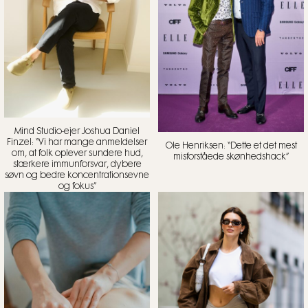
Mind Studio-ejer Joshua Daniel
Finzel: “Vi har mange anmeldelser
Ole Henriksen: “Dette et det mest
om, at folk oplever sundere hud,
misforståede skønhedshack”
stærkere immunforsvar, dybere
søvn og bedre koncentrationsevne
og fokus”