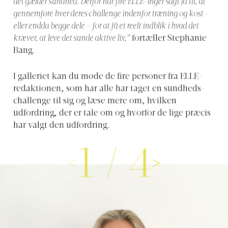
det gælder sundhed. Derfor har fire ELLE-inger sagt ja til, at
gennemføre hver deres challenge indenfor træning og kost –
eller endda begge dele – for at få et reelt indblik i hvad det
kræver, at leve det sunde aktive liv,”
fortæller Stephanie
Bang.
I galleriet kan du møde de fire personer fra ELLE-
redaktionen, som har alle har taget en sundheds-
challenge til sig og læse mere om, hvilken
udfordring, der er tale om og hvorfor de lige præcis
har valgt den udfordring.
1
/
4