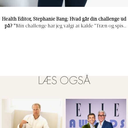
Health Editor, Stephanie Bang:
Hvad går din challenge ud
på? "
Min challenge har jeg valgt at kalde ’Træn og spis
som en engel’, hvor jeg selvfølgelig refererer til de
berømte VS-Angels aka. Victorias Secret modellerne. Jeg
har allieret mig med personlig træner og bokser Timmy
Kimose, som 6-8 gange om ugen bogstavelig talt tæsker
mig igennem en træning, som inkluderer boksetræning,
hård cardio og en smule styrketræning. Formålet med
træningen er, at jeg skal komme i nok mit livs bedste
LÆS OGSÅ
form, præcis som vi ser, at VS-modellerne er det og så
forhåbentlig smide et par kilo, få en mere stærk og
muskuløs (læs lækker) krop og blive rigtig sej i en
boksering. Klinisk diætist Maria Felding hjælper med
kosten, som består af en 100% plantebaseret kost, hvilket
vi sige, at jeg ingen animalske produkter (kød, fisk, æg,
mælkeprodukter etc.) spiser under forløbet. Formålet er,