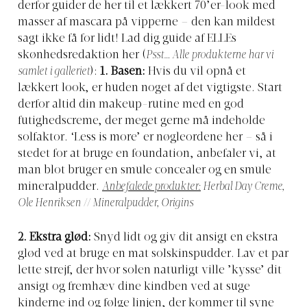
derfor guider de her til et lækkert 70’er-look med
masser af mascara på vipperne – den kan mildest
sagt ikke få for lidt! Lad dig guide af ELLEs
skønhedsredaktion her (
Psst… Alle produkterne har vi
samlet i galleriet
):
1. Basen:
Hvis du vil opnå et
lækkert look, er huden noget af det vigtigste. Start
derfor altid din makeup-rutine med en god
futighedscreme, der meget gerne må indeholde
solfaktor. ‘Less is more’ er nøgleordene her – så i
stedet for at bruge en foundation, anbefaler vi, at
man blot bruger en smule concealer og en smule
mineralpudder.
Anbefalede produkter
:
Herbal Day Creme,
Ole Henriksen // Mineralpudder, Origins
2. Ekstra glød:
Snyd lidt og giv dit ansigt en ekstra
glød ved at bruge en mat solskinspudder. Lav et par
lette strejf, der hvor solen naturligt ville ’kysse’ dit
ansigt og fremhæv dine kindben ved at suge
kinderne ind og følge linjen, der kommer til syne