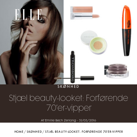
SKØNHED
Stjæl beauty-looket: Forførende
70’er-vipper
Af Emilie Bech Zerlang
-
31/03/2016
HOME
/
SKØNHED
/
STJÆL BEAUTY-LOOKET: FORFØRENDE 70’ER-VIPPER