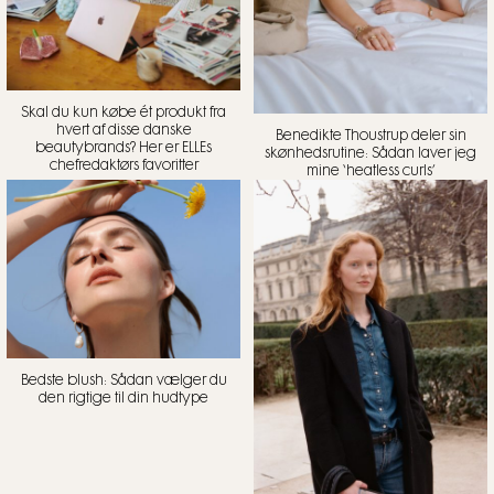
Skal du kun købe ét produkt fra
hvert af disse danske
Benedikte Thoustrup deler sin
beautybrands? Her er ELLEs
skønhedsrutine: Sådan laver jeg
chefredaktørs favoritter
mine ‘heatless curls’
Bedste blush: Sådan vælger du
den rigtige til din hudtype