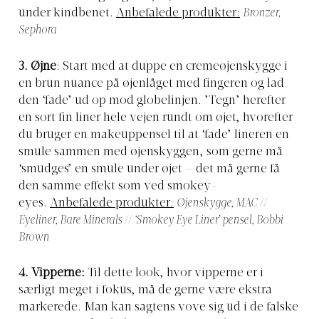
under kindbenet.
Anbefalede produkter:
Bronzer,
Sephora
3. Øjne
: Start med at duppe en cremeøjenskygge i
en brun nuance på øjenlåget med fingeren og lad
den ‘fade’ ud op mod globelinjen. ’Tegn’ herefter
en sort fin liner hele vejen rundt om øjet, hvorefter
du bruger en makeuppensel til at ‘fade’ lineren en
smule sammen med øjenskyggen, som gerne må
‘smudges’ en smule under øjet – det må gerne få
den samme effekt som ved smokey-
eyes.
Anbefalede produkter:
Øjenskygge, MAC //
Eyeliner, Bare Minerals // ‘Smokey Eye Liner’ pensel, Bobbi
Brown
4. Vipperne:
Til dette look, hvor vipperne er i
særligt meget i fokus, må de gerne være ekstra
markerede. Man kan sagtens vove sig ud i de falske