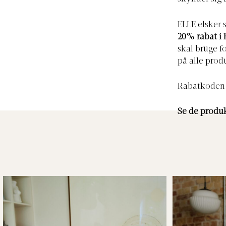
ELLE elsker 
20% rabat i 
skal bruge f
på alle prod
Rabatkoden 
Se de produkt