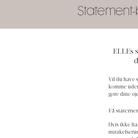
Statement-
ELLEs s
d
Vil du have 
komme uden o
gøre dine øj
Få stateme
Hvis ikke ha
mirakelserum