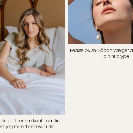
Bedste blush: Sådan vælger du 
din hudtype
strup deler sin skønhedsrutine:
r jeg mine ‘heatless curls’