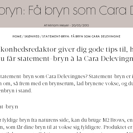
bryn: Få bryn som Cara
Af Miriam Meyer
-
20/03/2013
HOME
/
SKØNHED
/
STATEMENT-BRYN: FÅ BRYN SOM CARA DELEVINGNE
kønhedsredaktør giver dig gode tips til,
u får statement-bryn à la Cara Deleving
statement-bryn som Cara Delevingnes? Statement-bryn er ik
m, så frem med en brynserum, lad brynene vokse, og du er
enbryn i stand.
nt-bryn
r fyldige bryn fra naturens side, kan du bruge M2 Brows, en
, som får dine bryn til at vokse sig fyldigere. Produktet er