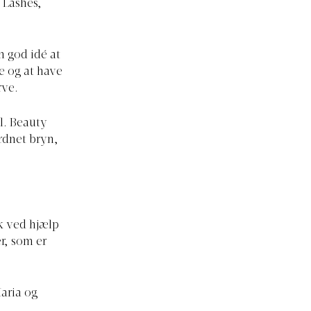
 Lashes,
n god idé at
e og at have
rve.
el. Beauty
rdnet bryn,
k ved hjælp
r, som er
aria og