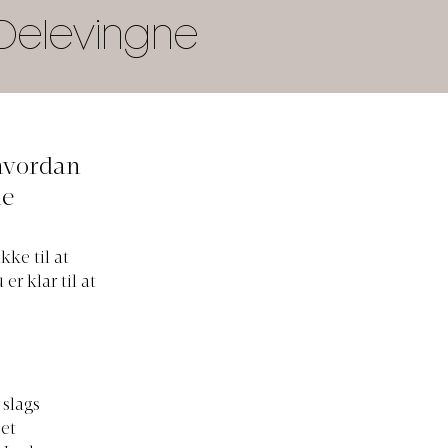
 Delevingne
 hvordan
ne
ke til at
 klar til at
 slags
 et