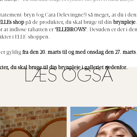
statement-bryn (og Cara Delevingne!) så meget, at du i den
ELLEs shop
på de produkter, du skal bruge til din
brynpleje
or at indløse rabatten er
‘ELLEBROWS’
. Desuden er der i den
ukter i ELLE-shoppen.
er gyldig
fra den 20. marts til og med onsdag den 27. marts
er, du skal bruge til din brynpleje i galleriet nedenfor.
LÆS OGSÅ