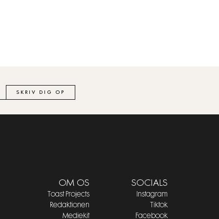
SKRIV DIG OP
OM OS
SOCIALS
Toast Projects
Instagram
Redaktionen
Tiktok
Mediekit
Facebook