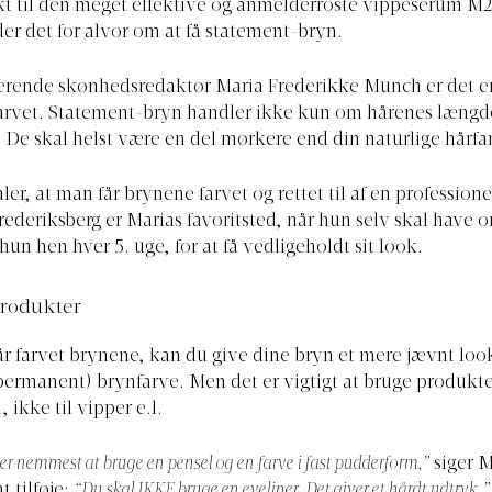
t til den meget effektive og anmelderroste vippeserum M2
r det for alvor om at få statement-bryn.
ierende skønhedsredaktør Maria Frederikke Munch er det e
farvet. Statement-bryn handler ikke kun om hårenes længd
. De skal helst være en del mørkere end din naturlige hårfa
er, at man får brynene farvet og rettet til af en profession
ederiksberg er Marias favoritsted, når hun selv skal have o
hun hen hver 5. uge, for at få vedligeholdt sit look.
produkter
r farvet brynene, kan du give dine bryn et mere jævnt loo
permanent) brynfarve. Men det er vigtigt at bruge produkte
, ikke til vipper e.l.
 er nemmest at bruge en pensel og en farve i fast pudderform,”
siger M
t tilføje:
“Du skal IKKE bruge en eyeliner. Det giver et hårdt udtryk.”