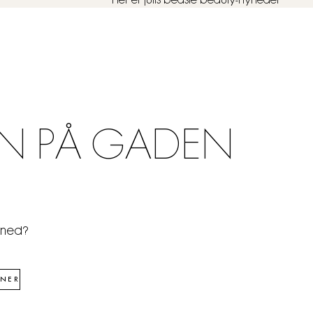
Her er julis bedste beauty-nyheder
N PÅ GADEN
åned?
NER