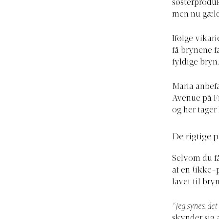
søsterproduk
men nu gælde
Ifølge vikar
få brynene 
fyldige bryn
Maria anbefal
Avenue på Fr
og her tager 
De rigtige 
Selvom du få
af en (ikke-
lavet til bryn
“Jeg synes, det
skynder sig a