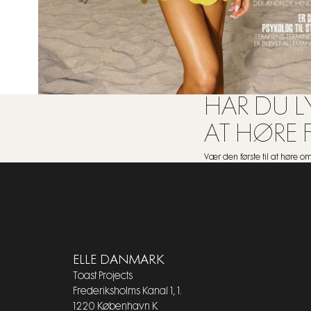
HAR DU LY
AT HØRE 
Vær den første til at høre 
ELLE DANMARK
Toast Projects
Frederiksholms Kanal 1, 1.
1220 København K