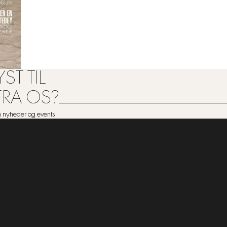
ST TIL
FRA OS?
om nyheder og events