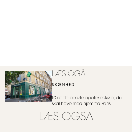
LÆS OGÅ
SKØNHED
10 af de bedste apoteker-køb, du
skal have med hjem fra Paris
LÆS OGSÅ