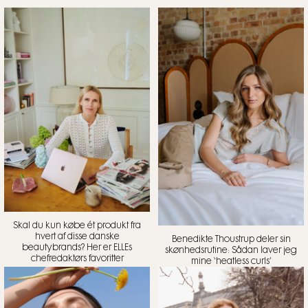
Skal du kun købe ét produkt fra
hvert af disse danske
Benedikte Thoustrup deler sin
beautybrands? Her er ELLEs
skønhedsrutine: Sådan laver jeg
chefredaktørs favoritter
mine ‘heatless curls’