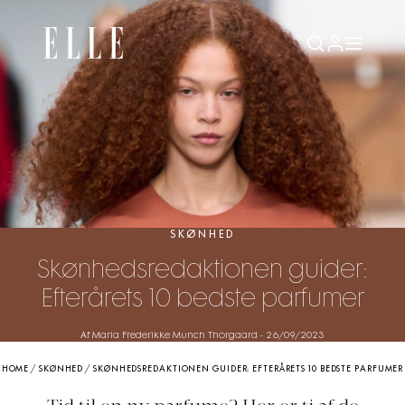
SKØNHED
Skønhedsredaktionen guider:
Efterårets 10 bedste parfumer
Af Maria Frederikke Munch Thorgaard
-
26/09/2023
HOME
/
SKØNHED
/
SKØNHEDSREDAKTIONEN GUIDER: EFTERÅRETS 10 BEDSTE PARFUMER