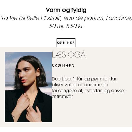
Varm og fyldig
’La Vie Est Belle L’Extrait’, eau de parfum, Lancôme,
50 ml, 850 kr.
KØB HER
LÆS OGÅ
SKØNHED
Dua Lipa: “Når jeg gør mig klar,
bliver valget af parfume en
forlængelse af, hvordan jeg ønsker
at fremstå”