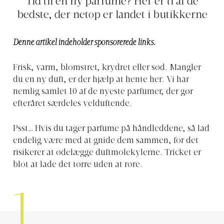
Tid til en ny parfume? Her er ti af de
bedste, der netop er landet i butikkerne
Denne artikel indeholder sponsorerede links.
Frisk, varm, blomstret, krydret eller sød. Mangler
du en ny duft, er der hjælp at hente her. Vi har
nemlig samlet 10 af de nyeste parfumer, der gør
efteråret særdeles velduftende.
Psst… Hvis du tager parfume på håndleddene, så lad
endelig være med at gnide dem sammen, for det
risikerer at ødelægge duftmolekylerne. Tricket er
blot at lade det tørre uden at røre.
1