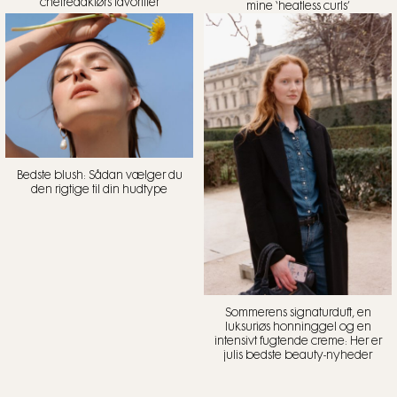
chefredaktørs favoritter
mine ‘heatless curls’
Bedste blush: Sådan vælger du
den rigtige til din hudtype
Sommerens signaturduft, en
luksuriøs honninggel og en
intensivt fugtende creme: Her er
julis bedste beauty-nyheder