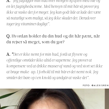
A.
“Jeg fugtiggør min hud hver morgen og aften med olie og
en let fugtighedscreme. Med hensyn til mit hår så prøver jeg
ikke at vaske det for meget. Jeg kan godt lide at lade det være
så naturligt som muligt, så jeg ikke skader det. Derudover
tager jeg vitaminer dagligt”.
Q.
Hvordan holder du din hud og dit hår pænt, når
du rejser så meget, som du gør?
A.
“
Det er ikke nemt for min hud, fordi at flyvere og
offentlige områder ikke altid er superrene. Jeg prøver at
kompensere ved at drikke masser af vand og ved stort set ikke
at bruge make-up. I forhold til mit hår er det nemt nok. Jeg
smider det bare op i en knold og undgår at vaske det”.
FOTO: @ALEXISREN