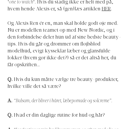
‘
one to watch
‘. Hvis du stadig ikke er helt med på,
hvem hende Alexis er, så (gen)læs artiklen
HER
.
Og Alexis Ren ér en, man skal holde godt øje med.
Nu er modellen teamet op med New Nordic, og i
den forbindelse deler hun ud af sine bedste beauty-
tips. Hvis du går og drømmer om fløjlsblød
modelhud, evigt kysseklar læber og glansfulde
lokker (hvem gør ikke det?) så er det altså her, du
får opskriften…
Q.
Hvis du kun måtte vælge tre beauty-produkter,
hvilke ville det så være?
A.
“Balsam, der bliver i håret, læbepomade og solcreme”.
Q.
Hvad er din daglige rutine for hud og hår?