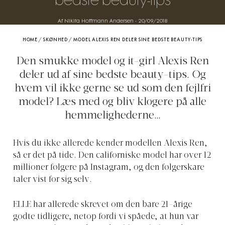
bedste beauty-tips
Af Nikita Hoffmann Andersen
-
20/09/2018
HOME
/
SKØNHED
/
MODEL ALEXIS REN DELER SINE BEDSTE BEAUTY-TIPS
Den smukke model og it-girl Alexis Ren
deler ud af sine bedste beauty-tips. Og
hvem vil ikke gerne se ud som den fejlfri
model? Læs med og bliv klogere på alle
hemmelighederne…
Hvis du ikke allerede kender modellen Alexis Ren,
så er det på tide. Den californiske model har over 12
millioner følgere på Instagram, og den følgerskare
taler vist for sig selv.
ELLE har allerede skrevet om den bare 21-årige
godte tidligere, netop fordi vi spåede, at hun var