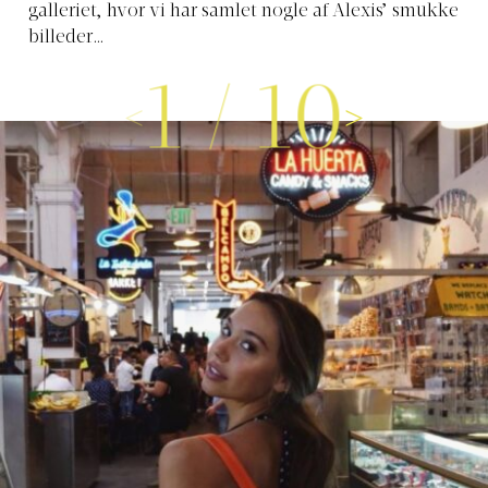
galleriet, hvor vi har samlet nogle af Alexis’ smukke
billeder…
1
/
10