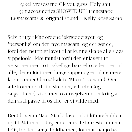
@kellyrosesarno
Ok you guys. Holy shit.
@maccosmetics SHOWED UP!
#macstack
#30mascaras
♬ original sound – Kelly Rose Sarno
Selv bruger Mac ordene ’skræddersyet’ og
’personlig’ om den nye mascara, og det gør de,
fordi den netop er lavet til at kunne skabe alle slags
vippelook. Ikke mindst fordi den er lavet i to
versioner med to forskellige børstehoveder – en til
alle, der er født med lange vipper og en til de mere
korte vipper (den såkaldte ‘Micro’-version). Om
alle kommer til at elske den, vil tiden (og
salgstallene) vise, men overvejelserne omkring at
den skal passe til os alle, er vi vilde med.
Derudover er ’Mac Stack’ lavet til at kunne holde i
op til 24 timer – dog er det nok de færreste, der har
brug for den lange holdbarhed, for man har jo lyst