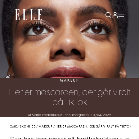
MAKEUP
Her er mascaraen, der går viralt
på TikTok
Af Maria Frederikke Munch Thorgaard
-
04/04/2022
HOME
/
SKØNHED
/
MAKEUP
/
HER ER MASCARAEN, DER GÅR VIRALT PÅ TIKTOK