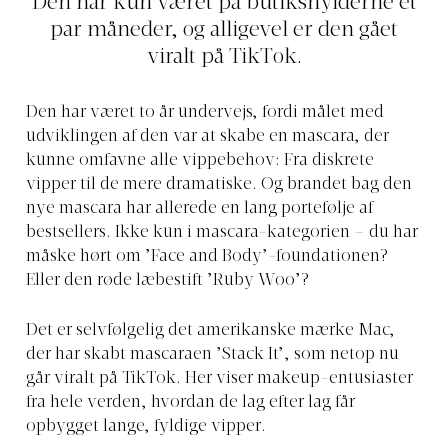
Den har kun været på butikshylderne et
par måneder, og alligevel er den gået
viralt på TikTok.
Den har været to år undervejs, fordi målet med
udviklingen af den var at skabe en mascara, der
kunne omfavne alle vippebehov: Fra diskrete
vipper til de mere dramatiske. Og brandet bag den
nye mascara har allerede en lang portefølje af
bestsellers. Ikke kun i mascara-kategorien – du har
måske hørt om ’Face and Body’-foundationen?
Eller den røde læbestift ’Ruby Woo’?
Det er selvfølgelig det amerikanske mærke Mac,
der har skabt mascaraen ’Stack It’, som netop nu
går viralt på TikTok. Her viser makeup-entusiaster
fra hele verden, hvordan de lag efter lag får
opbygget lange, fyldige vipper.