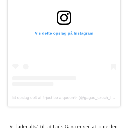
Vis dette opslag på Instagram
Et opslag delt af ✨just be a queen✨ (@gagas_czech_fan)
den
Det lader altså til, at Lady Gaga er ved at joine den