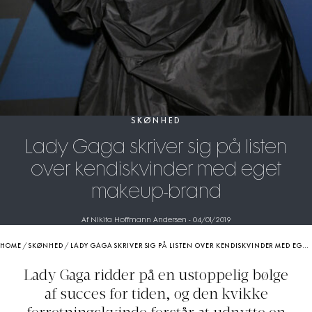
SKØNHED
Lady Gaga skriver sig på listen
over kendiskvinder med eget
makeup-brand
Af Nikita Hoffmann Andersen
-
04/01/2019
HOME
/
SKØNHED
/
LADY GAGA SKRIVER SIG PÅ LISTEN OVER KENDISKVINDER MED EGET MAKEUP-BRAND
Lady Gaga ridder på en ustoppelig bølge
af succes for tiden, og den kvikke