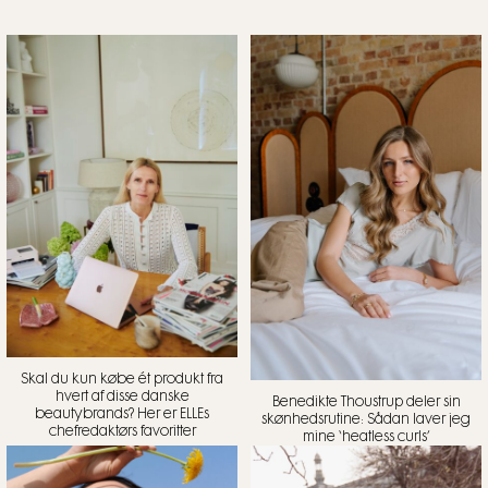
Skal du kun købe ét produkt fra
hvert af disse danske
Benedikte Thoustrup deler sin
beautybrands? Her er ELLEs
skønhedsrutine: Sådan laver jeg
chefredaktørs favoritter
mine ‘heatless curls’