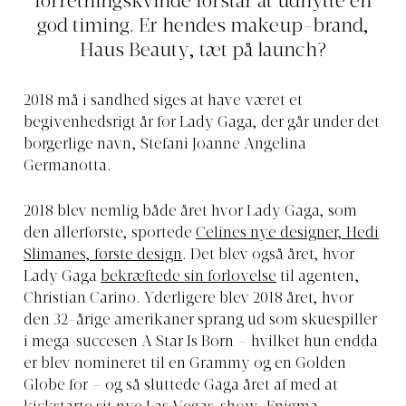
forretningskvinde forstår at udnytte en
god timing. Er hendes makeup-brand,
Haus Beauty, tæt på launch?
2018 må i sandhed siges at have været et
begivenhedsrigt år for Lady Gaga, der går under det
borgerlige navn, Stefani Joanne Angelina
Germanotta.
2018 blev nemlig både året hvor Lady Gaga, som
den allerførste, sportede
Celines nye designer, Hedi
Slimanes, første design
. Det blev også året, hvor
Lady Gaga
bekræftede sin forlovelse
til agenten,
Christian Carino. Yderligere blev 2018 året, hvor
den 32-årige amerikaner sprang ud som skuespiller
i mega-succesen A Star Is Born – hvilket hun endda
er blev nomineret til en Grammy og en Golden
Globe for – og så sluttede Gaga året af med at