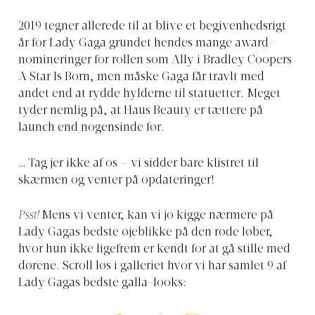
2019 tegner allerede til at blive et begivenhedsrigt
år for Lady Gaga grundet hendes mange award-
nomineringer for rollen som Ally i Bradley Coopers
A Star Is Born, men måske Gaga får travlt med
andet end at rydde hylderne til statuetter. Meget
tyder nemlig på, at Haus Beauty er tættere på
launch end nogensinde før.
… Tag jer ikke af os – vi sidder bare klistret til
skærmen og venter på opdateringer!
Psst!
Mens vi venter, kan vi jo kigge nærmere på
Lady Gagas bedste øjeblikke på den røde løber,
hvor hun ikke ligefrem er kendt for at gå stille med
dørene. Scroll løs i galleriet hvor vi har samlet 9 af
Lady Gagas bedste galla-looks: