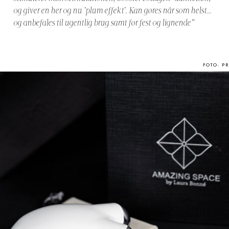
og giver en her og nu ’plum effekt’. Kan gøres når som helst…
og anbefales til ugentlig brug samt før fest og lignende”
FOTO: PR