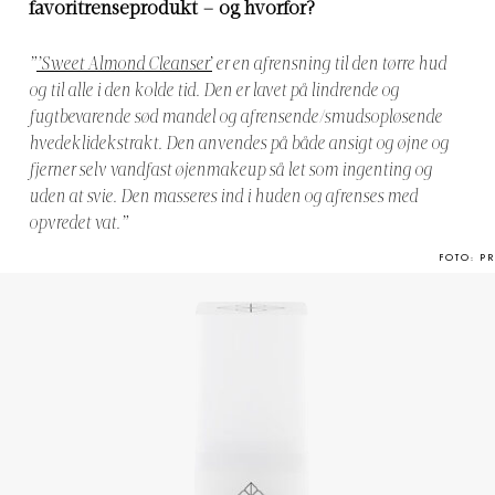
favoritrenseprodukt – og hvorfor?
”
’Sweet Almond Cleanser’
er en afrensning til den tørre hud
og til alle i den kolde tid. Den er lavet på lindrende og
fugtbevarende sød mandel og afrensende/smudsopløsende
hvedeklidekstrakt.
Den anvendes på både ansigt og øjne og
fjerner selv vandfast øjenmakeup så let som ingenting og
uden at svie. Den masseres ind i huden og afrenses med
opvredet vat.”
FOTO: PR