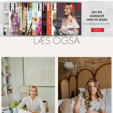
LÆS OGSÅ