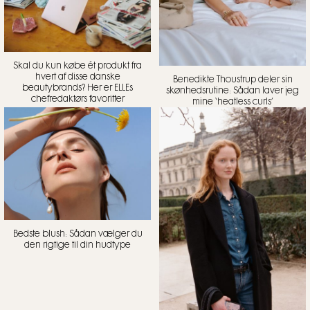
Skal du kun købe ét produkt fra
hvert af disse danske
Benedikte Thoustrup deler sin
beautybrands? Her er ELLEs
skønhedsrutine: Sådan laver jeg
chefredaktørs favoritter
mine ‘heatless curls’
Bedste blush: Sådan vælger du
den rigtige til din hudtype