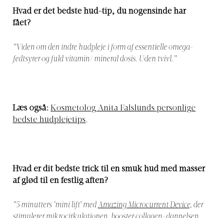
Hvad er det bedste hud-tip, du nogensinde har
fået?
”Viden om den indre hudpleje i form af essentielle omega-
fedtsyrer og fuld vitamin/ mineral dosis. Uden tvivl.”
Læs også:
Kosmetolog Anita Falslunds personlige
bedste hudplejetips
.
Hvad er dit bedste trick til en smuk hud med masser
af glød til en festlig aften?
”5 minutters ’mini lift’ med
Amazing Microcurrent Device,
der
stimulerer mikrocirkulationen, booster collagen-dannelsen,