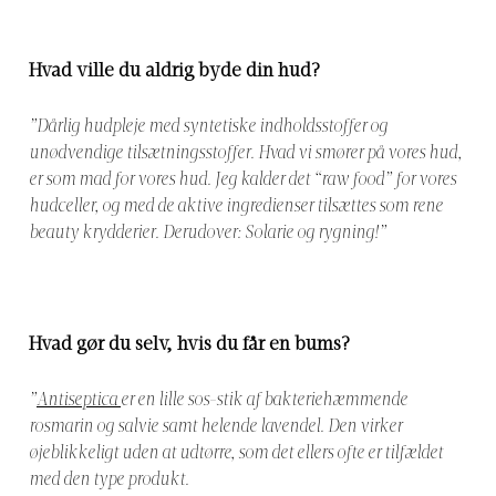
Hvad ville du aldrig byde din hud?
”Dårlig hudpleje med syntetiske indholdsstoffer og
unødvendige tilsætningsstoffer. Hvad vi smører på vores hud,
er som mad for vores hud. Jeg kalder det “raw food” for vores
hudceller, og med de aktive ingredienser tilsættes som rene
beauty krydderier. Derudover: Solarie og rygning!”
Hvad gør du selv, hvis du får en bums?
”
Antiseptica
er en lille sos-stik af bakteriehæmmende
rosmarin og salvie samt helende lavendel. Den virker
øjeblikkeligt uden at udtørre, som det ellers ofte er tilfældet
med den type produkt.