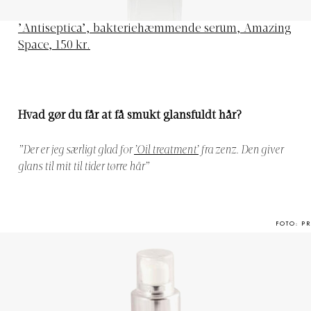
’Antiseptica’, bakteriehæmmende serum, Amazing
Space, 150 kr.
Hvad gør du får at få smukt glansfuldt hår?
”Der er jeg særligt glad for
’Oil treatment’
fra zenz. Den giver
glans til mit til tider tørre hår”
FOTO: PR