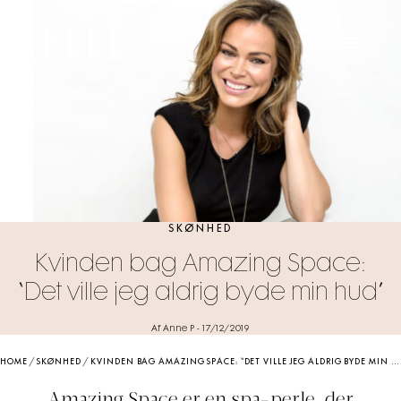
SKØNHED
Kvinden bag Amazing Space:
“Det ville jeg aldrig byde min hud”
Af Anne P
-
17/12/2019
HOME
/
SKØNHED
/
KVINDEN BAG AMAZING SPACE: “DET VILLE JEG ALDRIG BYDE MIN HUD”
Amazing Space er en spa-perle, der