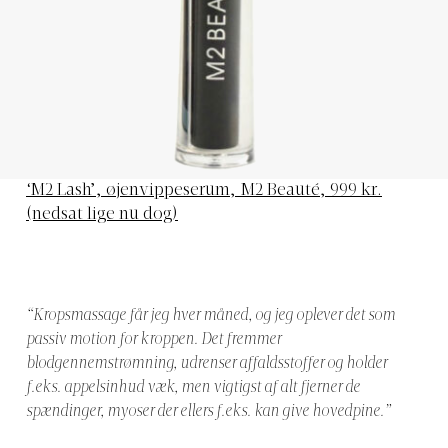
‘M2 Lash’, øjenvippeserum, M2 Beauté, 999 kr.
(nedsat lige nu dog)
“Kropsmassage får jeg hver måned, og jeg oplever det som
passiv motion for kroppen. Det fremmer
blodgennemstrømning, udrenser affaldsstoffer og holder
f.eks. appelsinhud væk, men vigtigst af alt fjerner de
spændinger, myoser der ellers f.eks. kan give hovedpine.”