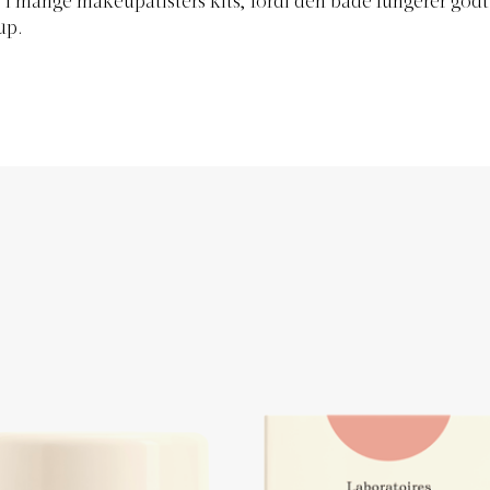
e i mange makeupatisters kits, fordi den både fungerer godt
up.