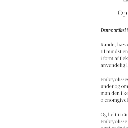
HO
Opf
Denne artikel 
Rande, hæved
til mindst e
i form af f.e
anvendelig l
Embryolisses 
under og omk
man den i kø
øjenomgivels
Og helt i tr
Embryolisse 