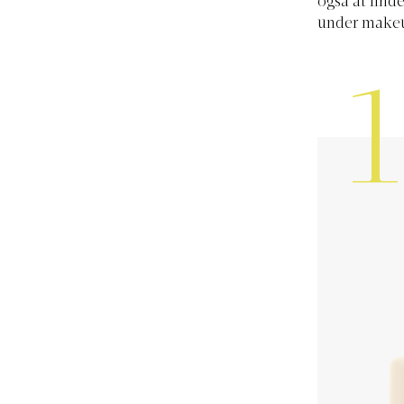
også at find
under make
1