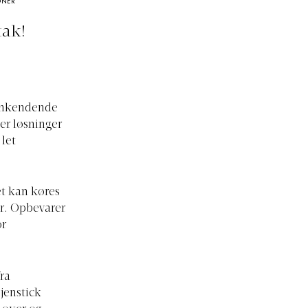
ONER
tak!
genkendende
er løsninger
 let
et kan køres
er. Opbevarer
or
ra
jenstick