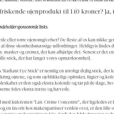
ME
/
SKØNHED
/
HUDPLEJE
/
SIDST PÅ MÅNEDEN: SOS TIL TRÆTTE ØJNE TIL UNDER 200 KR
riskende øjenprodukt til 140 kroner? Ja, 
indeholder sponsorerede links.
e eller tørre øjenomgivelser? De fleste af os kan nikke 
n af disse skønhedsmæssige udfordringer. Heldigvis findes d
ks. masker og cremer, der kan afhjælpe det. Senest er det en
ille stick, der har fanget vores opmærksomhed.
‘Radiant Eye Stick’ er nemlig en utroligt dejlig stick, der l
ring øjnene, og som øjeblikkeligt opfrisker, fugter og køl
leskabet er den også ekstra kølende og rar på de dage, hv
erne føles ekstra trætte og hævede.
åd med kulcremen ’Lait-Crème Concentré’, der ligeledes er f
og en favorit hos makeupartister verden over, er den lille ø