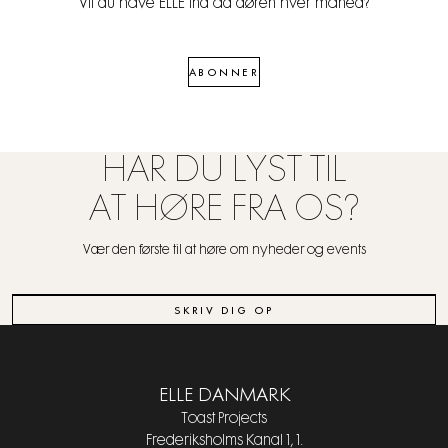
Vil du have ELLE ind ad døren hver måned?
ABONNER
HAR DU LYST TIL
AT HØRE FRA OS?
Vær den første til at høre om nyheder og events
SKRIV DIG OP
ELLE DANMARK
Toast Projects
Frederiksholms Kanal 1, 1.