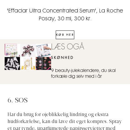
'Effaclar Ultra Concentrated Serum', La Roche
Posay, 30 ml, 300 kr.
KØB HER
LÆS OGÅ
SKØNHED
9 beauty-julekalendere, du skal
forkæle dig selv med i år
6. SOS
Har du brug for øjeblikkelig lindring og ekstra
hudforkælelse, kan du lave dit eget kompres. Spray
et par tynde, uparfumerede papirsservietter med