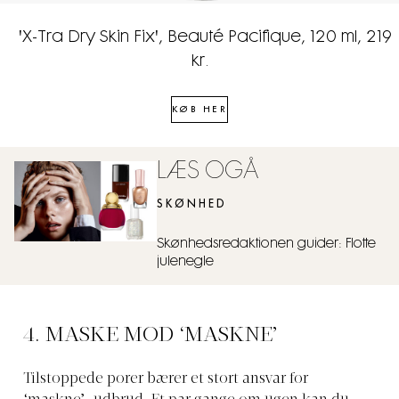
'X-Tra Dry Skin Fix', Beauté Pacifique, 120 ml, 219
kr.
KØB HER
LÆS OGÅ
SKØNHED
Skønhedsredaktionen guider: Flotte
julenegle
4. MASKE MOD ‘MASKNE’
Tilstoppede porer bærer et stort ansvar for