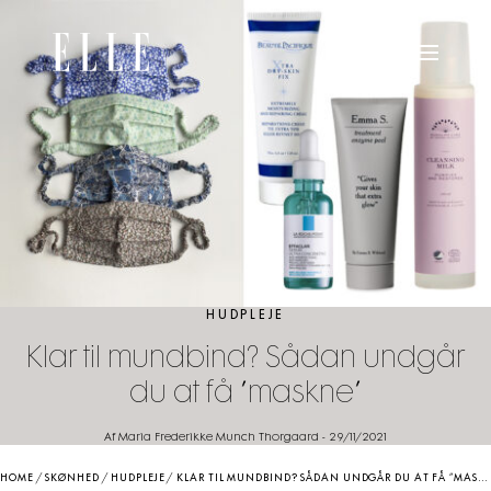
HUDPLEJE
Klar til mundbind? Sådan undgår
du at få ”maskne”
Af Maria Frederikke Munch Thorgaard
-
29/11/2021
HOME
/
SKØNHED
/
HUDPLEJE
/
KLAR TIL MUNDBIND? SÅDAN UNDGÅR DU AT FÅ ”MASKNE”