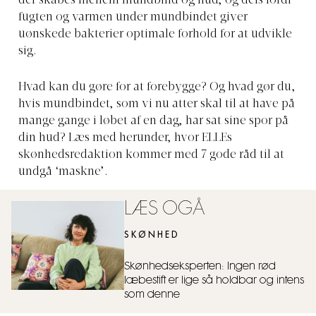
der skabes mellem mundbind og hud, og dels fordi
fugten og varmen under mundbindet giver
uønskede bakterier optimale forhold for at udvikle
sig.
Hvad kan du gøre for at forebygge? Og hvad gør du,
hvis mundbindet, som vi nu atter skal til at have på
mange gange i løbet af en dag, har sat sine spor på
din hud? Læs med herunder, hvor ELLEs
skønhedsredaktion kommer med 7 gode råd til at
undgå ‘maskne’.
LÆS OGÅ
SKØNHED
Skønhedseksperten: Ingen rød
læbestift er lige så holdbar og intens
som denne