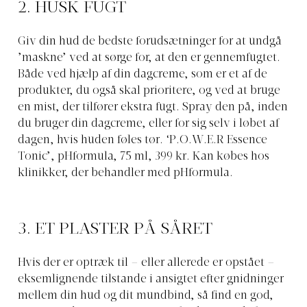
2. HUSK FUGT
Giv din hud de bedste forudsætninger for at undgå
’maskne’ ved at sørge for, at den er gennemfugtet.
Både ved hjælp af din dagcreme, som er et af de
produkter, du også skal prioritere, og ved at bruge
en mist, der tilfører ekstra fugt. Spray den på, inden
du bruger din dagcreme, eller for sig selv i løbet af
dagen, hvis huden føles tør. ‘P.O.W.E.R Essence
Tonic’, pHformula, 75 ml, 399 kr. Kan købes hos
klinikker, der behandler med pHformula.
3. ET PLASTER PÅ SÅRET
Hvis der er optræk til – eller allerede er opstået –
eksemlignende tilstande i ansigtet efter gnidninger
mellem din hud og dit mundbind, så find en god,