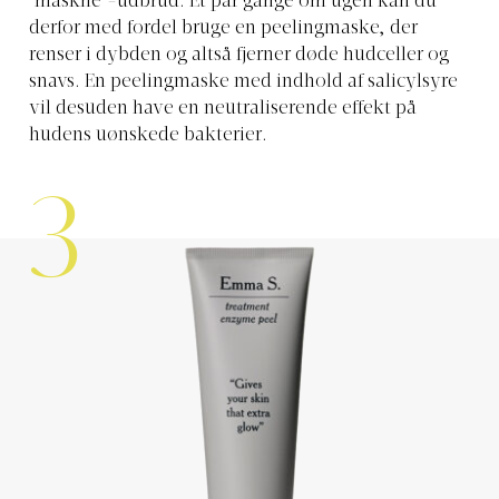
‘maskne’-udbrud. Et par gange om ugen kan du
derfor med fordel bruge en peelingmaske, der
renser i dybden og altså fjerner døde hudceller og
snavs. En peelingmaske med indhold af salicylsyre
vil desuden have en neutraliserende effekt på
hudens uønskede bakterier.
3