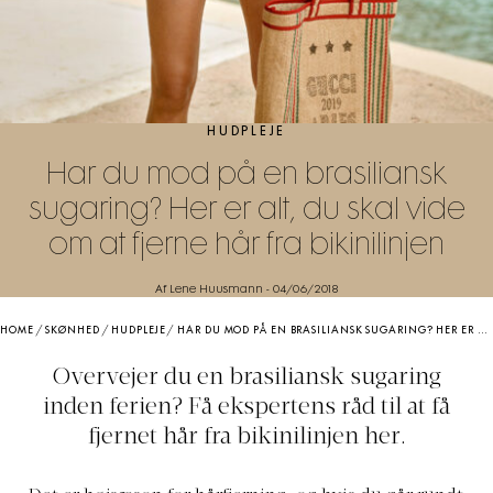
HUDPLEJE
Har du mod på en brasiliansk
sugaring? Her er alt, du skal vide
om at fjerne hår fra bikinilinjen
Af Lene Huusmann
-
04/06/2018
HOME
/
SKØNHED
/
HUDPLEJE
/
HAR DU MOD PÅ EN BRASILIANSK SUGARING? HER ER ALT, DU SKAL VIDE OM AT FJERNE HÅR FRA BIKINILINJEN
Overvejer du en brasiliansk sugaring
inden ferien? Få ekspertens råd til at få
fjernet hår fra bikinilinjen her.