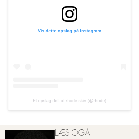
Vis dette opslag på Instagram
Et opslag delt af rhode skin (@rhode)
LÆS OGÅ