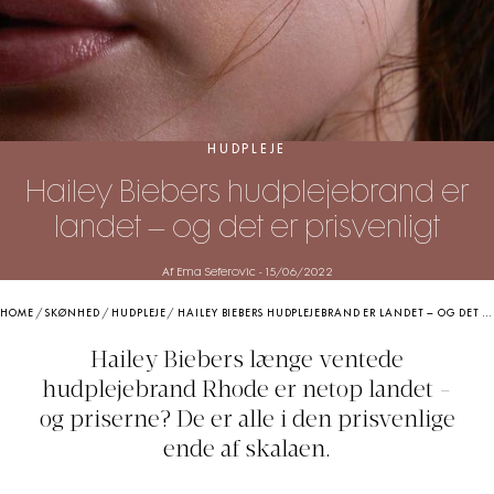
HUDPLEJE
Hailey Biebers hudplejebrand er
landet – og det er prisvenligt
Af Ema Seferovic
-
15/06/2022
HOME
/
SKØNHED
/
HUDPLEJE
/
HAILEY BIEBERS HUDPLEJEBRAND ER LANDET – OG DET ER PRISVENLIGT
Hailey Biebers længe ventede
hudplejebrand Rhode er netop landet -
og priserne? De er alle i den prisvenlige
ende af skalaen.