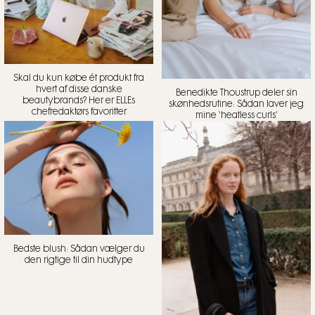
Skal du kun købe ét produkt fra
hvert af disse danske
Benedikte Thoustrup deler sin
beautybrands? Her er ELLEs
skønhedsrutine: Sådan laver jeg
chefredaktørs favoritter
mine ‘heatless curls’
Bedste blush: Sådan vælger du
den rigtige til din hudtype