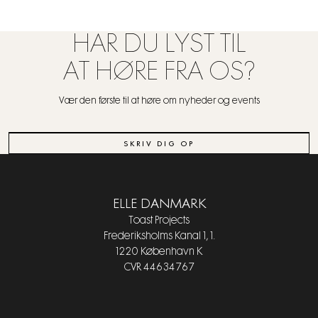
HAR DU LYST TIL
AT HØRE FRA OS?
Vær den første til at høre om nyheder og events
SKRIV DIG OP
ELLE DANMARK
Toast Projects
Frederiksholms Kanal 1, 1.
1220 København K
CVR 44634767