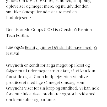
guides om kost, opskrifter, sundhed, shopping,
oplevelser og meget mere, og nu udvider den
smukke skuespillerinde sit site med en
hudplejeserie.
Det afslørede Goops CEO Lisa Gersh på Fashion
Tech Forum.
Læs også:
Beauty-guide: Dét skal du have med på
festival
Gwyneth er kendt for at gå meget op i kost og
følger en til tider meget strikt diæt, så vi kan kun
forestille os, at Goop hudplejeserien vil blive
produceret med lige så meget omsorg, som
Gwyneht viser for sin krop og sundhed. Vi kan nok
forvente luksuriøse produkter og stor bevidsthed
om kemikalier og parfume.