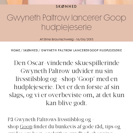
SKØNHED
Gwyneth Paltrow lancerer Goop
hudplejeserie
Af Stine Braunschweig
-
16/06/2015
HOME
/
SKØNHED
/
GWYNETH PALTROW LANCERER GOOP HUDPLEJESERIE
Den Oscar-vindende skuespillerinde
Gwyneth Paltrow udvider nu sin
livsstilsblog og -shop 'Goop' med en
hudplejeserie. Det er den første af sin
slags, og vi er overbeviste om, at det kun
kan blive godt.
På Gwyneth Paltrows livsstilsblog og -
shop
Goop
finder du bunkevis af gode råd, tips og