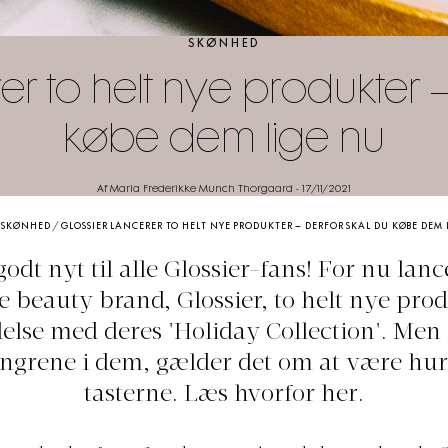
SKØNHED
er to helt nye produkter 
købe dem lige nu
Af Maria Frederikke Munch Thorgaard
-
17/11/2021
/
SKØNHED
/
GLOSSIER LANCERER TO HELT NYE PRODUKTER – DERFOR SKAL DU KØBE DEM 
godt nyt til alle Glossier-fans! For nu lanc
 beauty brand, Glossier, to helt nye prod
else med deres 'Holiday Collection'. Men
ingrene i dem, gælder det om at være hur
tasterne. Læs hvorfor her.