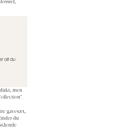
lossier,
r alt du
rodukt, men
ollection’.
tre gavesæt,
finder du
 stående