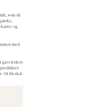
duft, som de
ganske,
ekarret og
 sammen med
får gaveæsken
e produkter
r. Så du skal