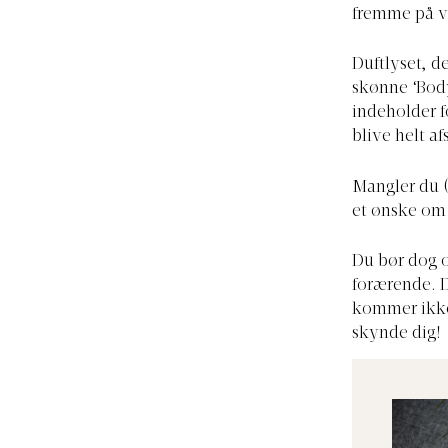
fremme på v
Duftlyset, d
skønne ‘Bod
indeholder f
blive helt af
Mangler du 
et ønske om 
Du bør dog o
forærende. D
kommer ikke 
skynde dig!