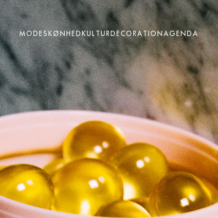
MODE
MODE
SKØNHED
SKØNHED
KULTUR
KULTUR
DECORATION
DECORATION
AGENDA
AGENDA