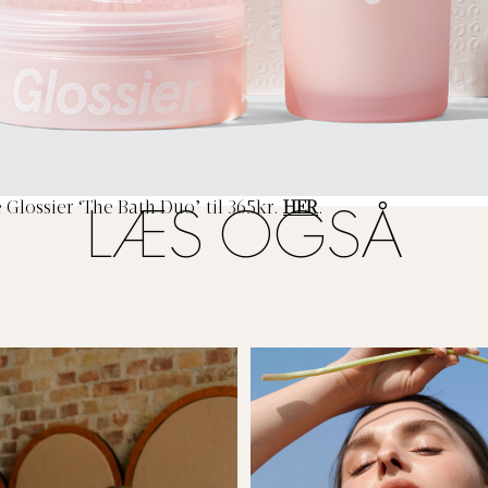
Glossier ‘The Bath Duo’ til 365kr.
HER
.
LÆS OGSÅ