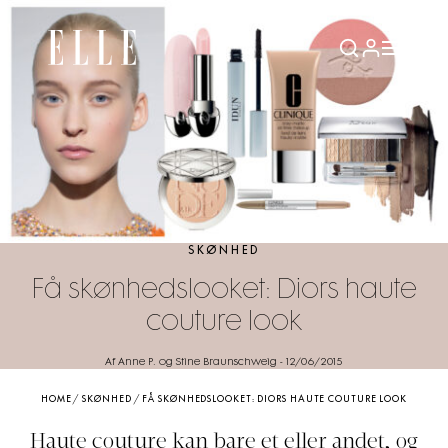
SKØNHED
Få skønhedslooket: Diors haute
couture look
Af Anne P. og Stine Braunschweig
-
12/06/2015
HOME
/
SKØNHED
/
FÅ SKØNHEDSLOOKET: DIORS HAUTE COUTURE LOOK
Haute couture kan bare et eller andet, og