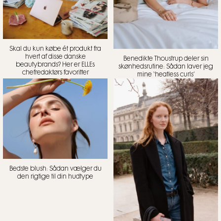
Skal du kun købe ét produkt fra
hvert af disse danske
Benedikte Thoustrup deler sin
beautybrands? Her er ELLEs
skønhedsrutine: Sådan laver jeg
chefredaktørs favoritter
mine ‘heatless curls’
Bedste blush: Sådan vælger du
den rigtige til din hudtype