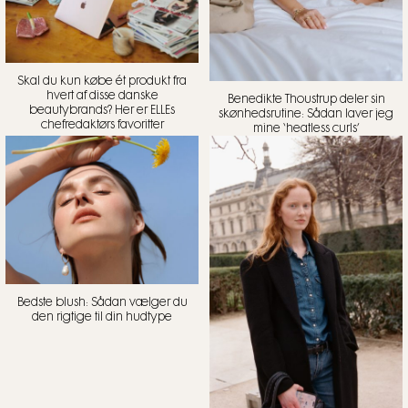
Skal du kun købe ét produkt fra
hvert af disse danske
Benedikte Thoustrup deler sin
beautybrands? Her er ELLEs
skønhedsrutine: Sådan laver jeg
chefredaktørs favoritter
mine ‘heatless curls’
Bedste blush: Sådan vælger du
den rigtige til din hudtype