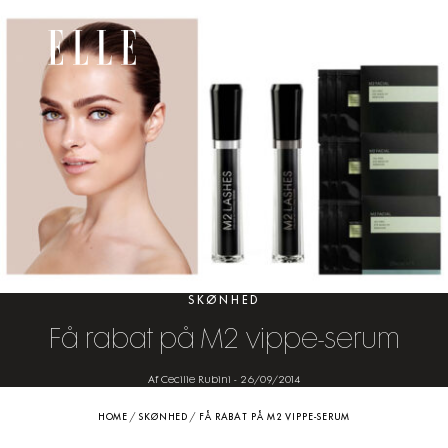
SKØNHED
Få rabat på M2 vippe-serum
Af Cecilie Rubini
-
26/09/2014
HOME
/
SKØNHED
/
FÅ RABAT PÅ M2 VIPPE-SERUM