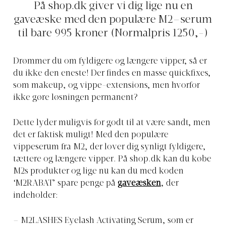
På
shop.dk
giver vi dig lige nu en
gaveæske med den populære M2–serum
til bare 995 kroner (Normalpris 1250,-)
Drømmer du om fyldigere og længere vipper, så er
du ikke den eneste! Der findes en masse quickfixes,
som makeup, og vippe-extensions, men hvorfor
ikke gøre løsningen permanent?
Dette lyder muligvis for godt til at være sandt, men
det er faktisk muligt! Med den populære
vippeserum fra M2, der lover dig synligt fyldigere,
tættere og længere vipper. På
shop.dk
kan du købe
M2s produkter og lige nu kan du med koden
‘M2RABAT’ spare penge på
gaveæsken
, der
indeholder:
– M2LASHES Eyelash Activating Serum, som er