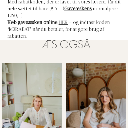
Med rabatkoden, der er lavet til vores læsere, får du
hele sættet til bare 995,- (
Gaveæskens
normalpris:
1250,-)
Køb gaveæsken online
HER
– og indtast koden
‘M2RABAT’ når du betaler, for at gøre brug af
rabatten.
LÆS OGSÅ