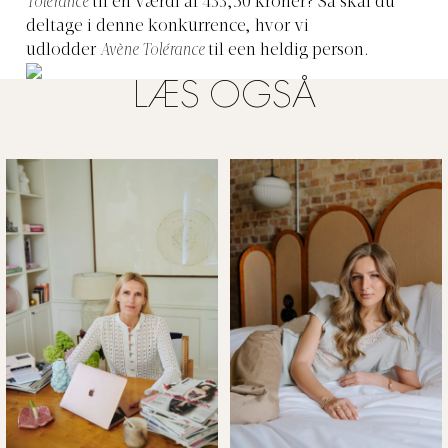
Tolérance
til en værdi af 433,50 kroner? Så skal du
deltage i denne konkurrence, hvor vi
udlodder
Avène Tolérance
til een heldig person.
LÆS OGSÅ