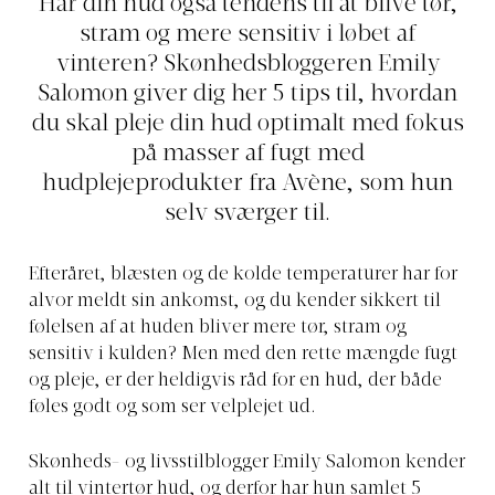
Har din hud også tendens til at blive tør,
stram og mere sensitiv i løbet af
vinteren? Skønhedsbloggeren Emily
Salomon giver dig her 5 tips til, hvordan
du skal pleje din hud optimalt med fokus
på masser af fugt med
hudplejeprodukter fra Avène, som hun
selv sværger til.
Efteråret, blæsten og de kolde temperaturer har for
alvor meldt sin ankomst, og du kender sikkert til
følelsen af at huden bliver mere tør, stram og
sensitiv i kulden? Men med den rette mængde fugt
og pleje, er der heldigvis råd for en hud, der både
føles godt og som ser velplejet ud.
Skønheds- og livsstilblogger Emily Salomon kender
alt til vintertør hud, og derfor har hun samlet 5