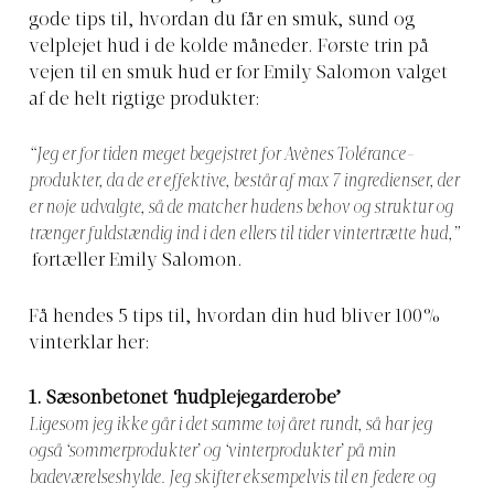
gode tips til, hvordan du får en smuk, sund og
velplejet hud i de kolde måneder. Første trin på
vejen til en smuk hud er for Emily Salomon valget
af de helt rigtige produkter:
“Jeg er for tiden meget begejstret for Avènes Tolérance-
produkter, da de er effektive, består af max 7 ingredienser, der
er nøje udvalgte, så de matcher hudens behov og struktur og
trænger fuldstændig ind i den ellers til tider vintertrætte hud,”
fortæller Emily Salomon.
Få hendes 5 tips til, hvordan din hud bliver 100%
vinterklar her:
1.
Sæsonbetonet ‘hudplejegarderobe’
Ligesom jeg ikke går i det samme tøj året rundt, så har jeg
også ‘sommerprodukter’ og ‘vinterprodukter’ på min
badeværelseshylde. Jeg skifter eksempelvis til en federe og