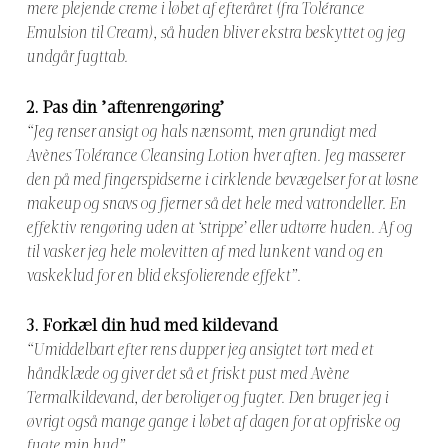
mere plejende creme i løbet af efteråret (fra Tolérance
Emulsion til Cream), så huden bliver ekstra beskyttet og jeg
undgår fugttab.
2.
Pas din ’aftenrengøring’
“Jeg renser ansigt og hals nænsomt, men grundigt med
Avènes Tolérance Cleansing Lotion hver aften. Jeg masserer
den på med fingerspidserne i cirklende bevægelser for at løsne
makeup og snavs og fjerner så det hele med vatrondeller. En
effektiv rengøring uden at ‘strippe’ eller udtørre huden. Af og
til vasker jeg hele molevitten af med lunkent vand og en
vaskeklud for en blid eksfolierende effekt”.
3.
Forkæl din hud med kildevand
“Umiddelbart efter rens dupper jeg ansigtet tørt med et
håndklæde og giver det så et friskt pust med Avène
Termalkildevand, der beroliger og fugter. Den bruger jeg i
øvrigt også mange gange i løbet af dagen for at opfriske og
fugte min hud”.