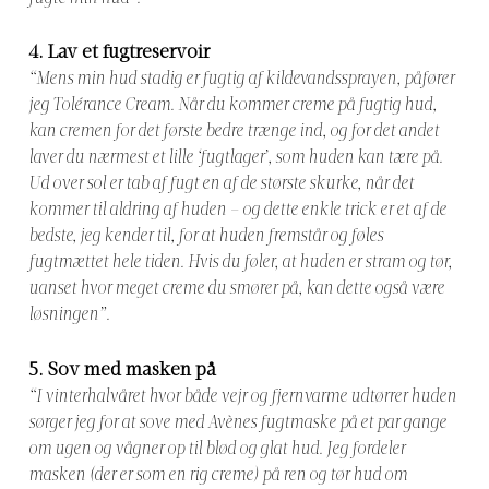
4.
Lav et fugtreservoir
“Mens min hud stadig er fugtig af kildevandssprayen, påfører
jeg Tolérance Cream. Når du kommer creme på fugtig hud,
kan cremen for det første bedre trænge ind, og for det andet
laver du nærmest et lille ‘fugtlager’, som huden kan tære på.
Ud over sol er tab af fugt en af de største skurke, når det
kommer til aldring af huden – og dette enkle trick er et af de
bedste, jeg kender til, for at huden fremstår og føles
fugtmættet hele tiden. Hvis du føler, at huden er stram og tør,
uanset hvor meget creme du smører på, kan dette også være
løsningen”.
5.
Sov med masken på
“I vinterhalvåret hvor både vejr og fjernvarme udtørrer huden
sørger jeg for at sove med Avènes fugtmaske på et par gange
om ugen og vågner op til blød og glat hud. Jeg fordeler
masken (der er som en rig creme) på ren og tør hud om