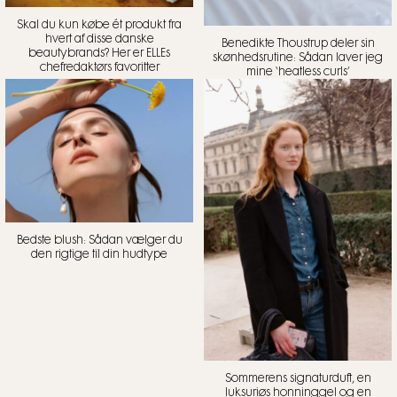
Skal du kun købe ét produkt fra
hvert af disse danske
Benedikte Thoustrup deler sin
beautybrands? Her er ELLEs
skønhedsrutine: Sådan laver jeg
chefredaktørs favoritter
mine ‘heatless curls’
Bedste blush: Sådan vælger du
den rigtige til din hudtype
Sommerens signaturduft, en
luksuriøs honninggel og en