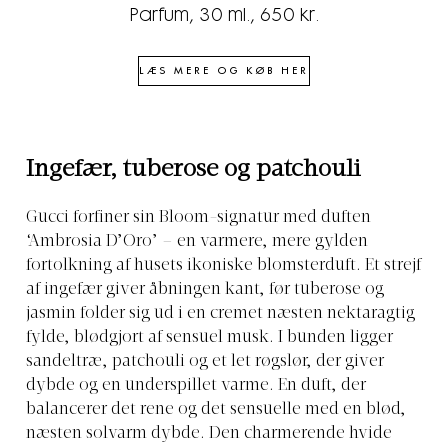
Parfum, 30 ml., 650 kr.
LÆS MERE OG KØB HER
Ingefær, tuberose og patchouli
Gucci forfiner sin Bloom-signatur med duften
‘Ambrosia D’Oro’ – en varmere, mere gylden
fortolkning af husets ikoniske blomsterduft. Et strejf
af ingefær giver åbningen kant, før tuberose og
jasmin folder sig ud i en cremet næsten nektaragtig
fylde, blødgjort af sensuel musk. I bunden ligger
sandeltræ, patchouli og et let røgslør, der giver
dybde og en underspillet varme. En duft, der
balancerer det rene og det sensuelle med en blød,
næsten solvarm dybde. Den charmerende hvide