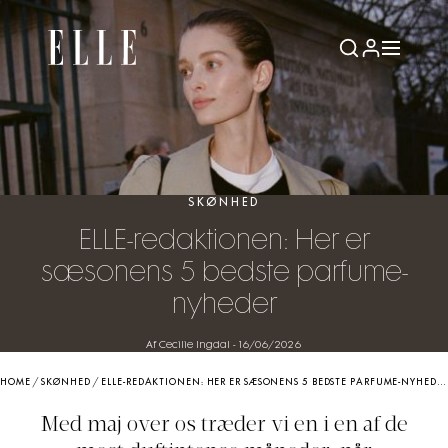
SKØNHED
ELLE-redaktionen: Her er
sæsonens 5 bedste parfume-
nyheder
Af Cecilie Ingdal
-
16/06/2026
HOME
/
SKØNHED
/
ELLE-REDAKTIONEN: HER ER SÆSONENS 5 BEDSTE PARFUME-NYHEDER
Med maj over os træder vi en i en af de