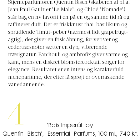
Stjerneparfumøren Quentin Bisch (skaberen af bl.a.
Jean Paul Gaultier ’Le Male’, og Chloé ’Nomade’)
står bag en ny favorit i en på en og samme tid rå og
raffineret duft. Det er friskknust thai-basilikum og
sprudlende Timut-peber (nærmest lidt grapefrugt-
agtig), der giver en frisk åbning, før vetiver og
cedertræsnoter sætter en dyb, vibrerende
træsignatur. Patchouli og ambrofix giver varme og
kant, mens en diskret blomstercocktail sørger for
elegance. Resultatet er en intens og karakterfuld
nicheparfume, der efter få sprøjt er overraskende
vanedannende.
4
‘Bois
Imperál
by
Quentin
Bisch
’
,
Essential
Parfums
, 100 ml., 740 kr.