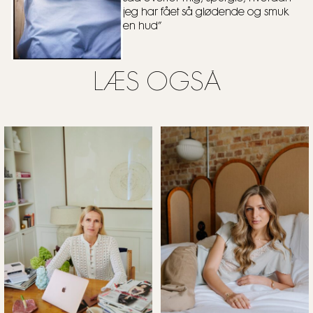
jeg har fået så glødende og smuk
en hud”
LÆS OGSÅ