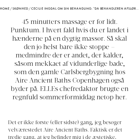
HOME
/
SKØNHED
/
CECILIE INGDAL OM SIN BEHANDLING: “DA BEHANDLEREN AFSLØREDE, AT HUN NU VAR FÆRDIG, HAVDE JEG LYST TIL AT TRYGLE HENDE OM BARE LIDT MERE”
45 minutters massage er for lidt.
Punktum. I hvert fald hvis du er landet i
hænderne på en dygtig massør. Så skal
den jo helst bare ikke stoppe –
medmindre der er andet, der kalder,
såsom mekkaet af vidunderlige bade,
som den gamle Carlsbergbygning hos
Aire Ancient Baths Copenhagen også
byder på. ELLEs chefredaktør brugte en
regnfuld sommerformiddag netop her.
Det er ikke første (eller sidste) gang, jeg besøger
velværestedet Aire Ancient Baths. Faktisk er det
tredje gang, at jeg befinder mig i de æstetiske,