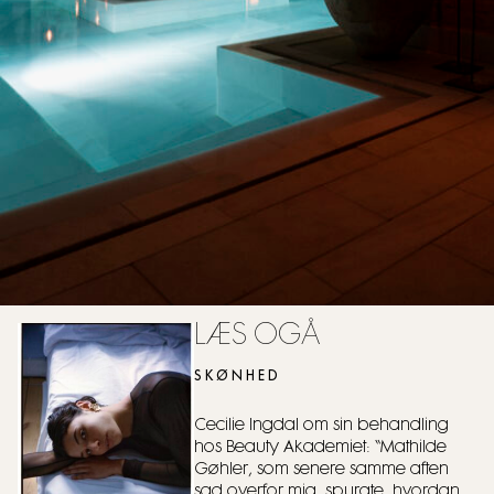
LÆS OGÅ
SKØNHED
Cecilie Ingdal om sin behandling
hos Beauty Akademiet: “Mathilde
Gøhler, som senere samme aften
sad overfor mig, spurgte, hvordan