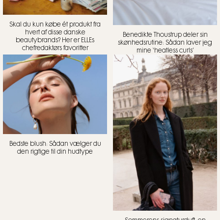
Skal du kun købe ét produkt fra
hvert af disse danske
Benedikte Thoustrup deler sin
beautybrands? Her er ELLEs
skønhedsrutine: Sådan laver jeg
chefredaktørs favoritter
mine ‘heatless curls’
Bedste blush: Sådan vælger du
den rigtige til din hudtype