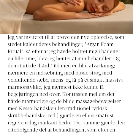
Jeg var inviteret til at prøve den nye oplevelse, som
stedet kalder deres behandlinger, ’Argan Foam
Ritual’, så efter at jeg havde boltret mig i badene i
en lille time, blev jeg hentet af min behandler. Og
den startede ’hårdt’ ud med en blid afvaskning;
nærmere en indsæbning med bløde strøg med
velduftende sæbe, mens jeg lå på et smukt massivt
marmorstykke, jeg nærmest ikke kunne få
begejstringen ned over. Kontrasten mellem det
hårde marmorleje og de blide massagebevægelser
med Kessa-handsken (en traditionel tyrkisk
skrubbehandske, red.) gjorde en ellers småtrist
regnvejrsdag markant bedre. Det samme gjorde den
efterfølgende del af behandlingen, som efter en