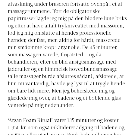
afvaskning under bruseren fortsatte ovenpå i et af
massagerummene. Iført de obligatoriske
papirtrusser lagde jeg mig på den blødere lune briks
og efter at have aftalt trykniveauet med massøren,
lod jeg mig omslutte af hendes professionelle
hænder, der fast, men aldrig for hårdt, masserede
min småømme krop i arganolie. De 45 minutter,
som massagen varede, fløj afsted – og da
behandleren, efter en blid ansigtsmassage med
jaderuller og en himmelsk hovedbundsmassage
(alle massager burde afsluttes sådan), afslørede, at
hun nu var færdig, havde jeg lyst til at trygle hende
om bare lidt mere. Men jeg beherskede mig og
glædede mig over, at badene og et boblende glas
ventede på mig nedenunder.
‘Argan Foam Ritual’ varer 135 minutter og koster
1.950 kr. som også inkluderer adgang til badene og