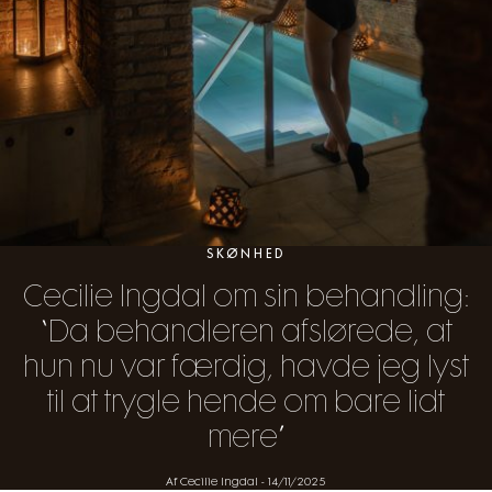
SKØNHED
Cecilie Ingdal om sin behandling:
“Da behandleren afslørede, at
hun nu var færdig, havde jeg lyst
til at trygle hende om bare lidt
mere”
Af Cecilie Ingdal
-
14/11/2025