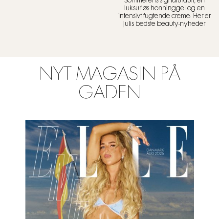
Sommerens signaturduft, en
luksuriøs honninggel og en
intensivt fugtende creme: Her er
julis bedste beauty-nyheder
NYT MAGASIN PÅ
GADEN