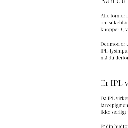
Kan du 
Alle former 
om silkeblød
knopper!), v
Derimod er u
IPL-lysimpul
må du derfor
Er IPL v
Da IPL virke
farvepigment
ikke særligt
Er din hudto