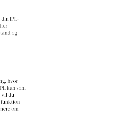
 din IPL-
 her
stand og
ng, hvor
 IPL kun som
 vil du
 funktion
e mere om