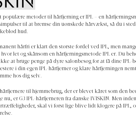
t populære metoder til hårfjerning er IPL – en hårfjerning
impulser til at bremse din uønskede hårvækst, så du i ste
ilkeblød hud.
manent hårfri er klart den største fordel ved IPL, men mang
, hvor let og skånsom en hårfjerningsmetode IPL er. Du be
kke at bruge penge på dyre salonbesøg for at få dine IPL-
stere i din egen IPL-hårfjerner og klare hårfjerningen nem
emme hos dig selv.
-hårfjernere til hjemmebrug, der er blevet kåret som den be
e nu, er G3 IPL-hårfjerneren fra danske IVISKIN. Men inde
rtræffeligheder, skal vi først lige blive lidt klogere på IPL,
rrelse.