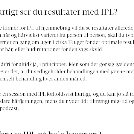
rtigt ser du resultater med IPL?
 former for IPL til hjemmebrug vil du se resultater allerede
 hår og hårvækst varierer fra person til person, skal du typ
erner en gang om ugen i cirka 12 uger for det optimale resul
for hår, eller hudirritationer for den sags skyld.
årfri for altid? Ja, i princippet. Men som det gør sig gælden
ræver det, at du vedligeholder behandlingen med jævne m
 enkelt behandling hver anden måned.
r en session med IPL forholdsvist hurtigt, og du kan jo slå t
lare hårfjerningen, mens du nyder lidt tiltrængt mig-tid og 
spodcast.