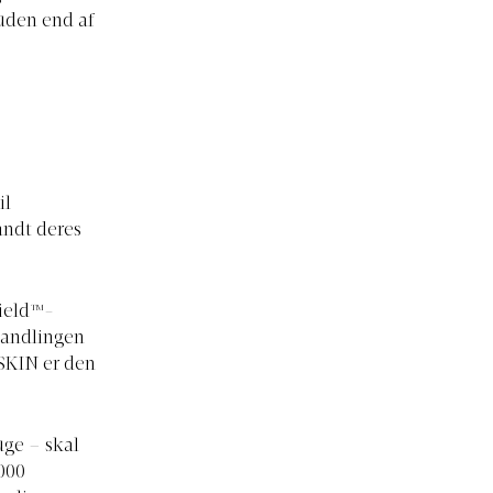
huden end af
il
andt deres
ield™-
handlingen
ISKIN er den
uge – skal
000