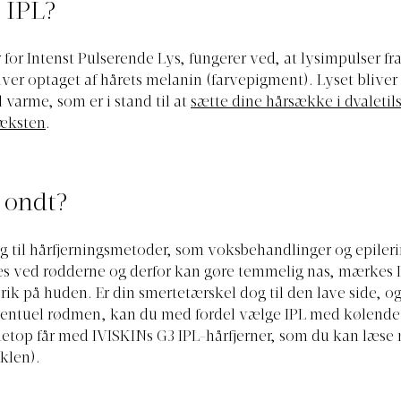
 IPL?
 for Intenst Pulserende Lys, fungerer ved, at lysimpulser fra
liver optaget af hårets melanin (farvepigment). Lyset bliver
 varme, som er i stand til at
sætte dine hårsække i dvaletil
æksten
.
 ondt?
 til hårfjerningsmetoder, som voksbehandlinger og epileri
nes ved rødderne og derfor kan gøre temmelig nas, mærkes
ik på huden. Er din smertetærskel dog til den lave side, og
entuel rødmen, kan du med fordel vælge IPL med kølende
netop får med IVISKINs G3 IPL-hårfjerner, som du kan læs
iklen).