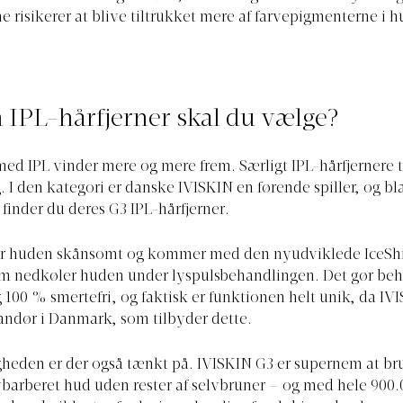
e risikerer at blive tiltrukket mere af farvepigmenterne i 
 IPL-hårfjerner skal du vælge?
med IPL vinder mere og mere frem. Særligt IPL-hårfjernere t
I den kategori er danske IVISKIN en førende spiller, og bl
finder du deres G3 IPL-hårfjerner.
r huden skånsomt og kommer med den nyudviklede IceSh
om nedkøler huden under lyspulsbehandlingen. Det gør be
 100 % smertefri, og faktisk er funktionen helt unik, da IV
andør i Danmark, som tilbyder dette.
heden er der også tænkt på. IVISKIN G3 er supernem at br
barberet hud uden rester af selvbruner – og med hele 900.