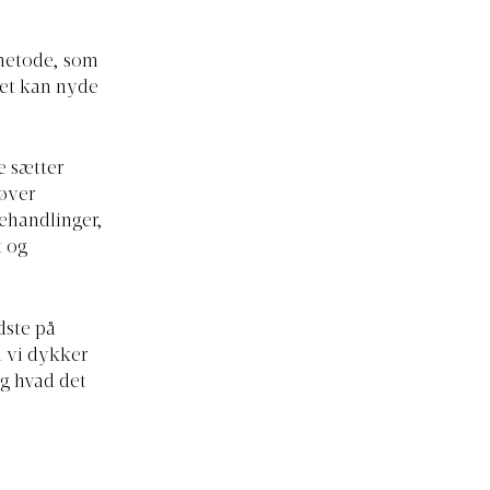
smetode, som
det kan nyde
e sætter
høver
behandlinger,
t og
dste på
n vi dykker
 og hvad det