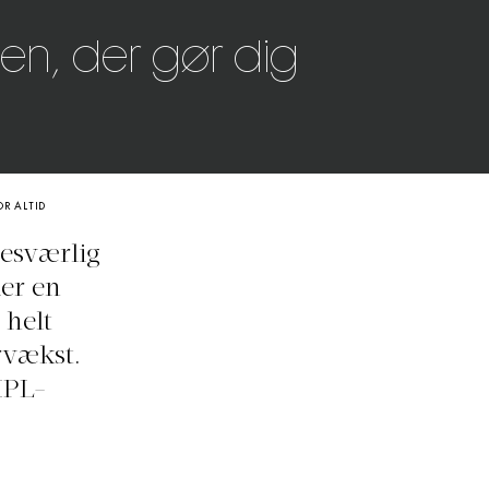
den, der gør dig
OR ALTID
besværlig
der en
 helt
rvækst.
IPL-