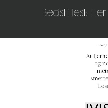
Bedst i test: H
HOME
/
At fjern
og no
meto
smerte
Løs