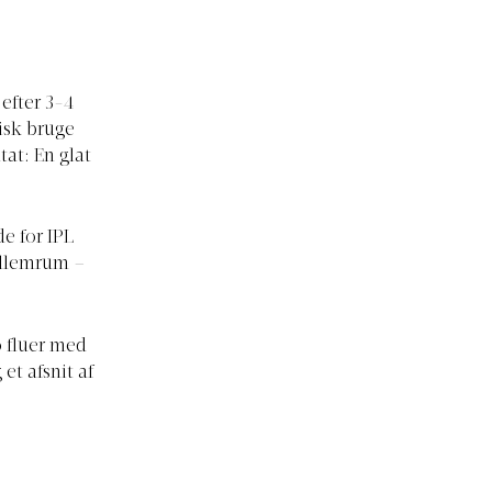
 efter 3-4
isk bruge
tat: En glat
de for IPL
ellemrum –
o fluer med
et afsnit af