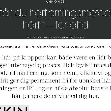
ANNONCE
er får du hårfjerningsmeto
hårfri – for altid
ELLE Native - Annonce for Iviskin
-
09/11/2023
SKØNHED
/
BEDST I TEST: HER FÅR DU HÅRFJERNINGSMETODEN, DER GØR DIG HÅRFRI – F
e hår på kroppen kan både være en lidt 
get ubehagelig proces. Heldigvis findes 
de til hårfjerning, som nemt, effektivt og
frit gør dig permanent fri for uønsket hå
ningen er IPL, og en af de absolut bedste 
hårfjernere deler vi med dig her.