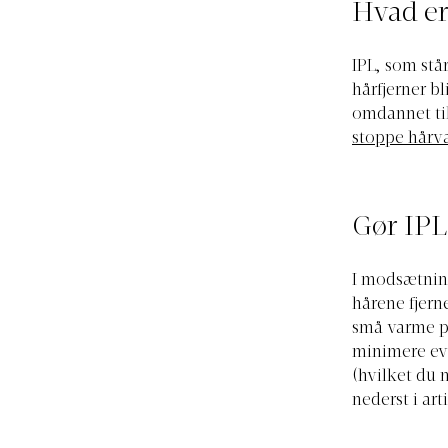
Hvad er
IPL, som står
hårfjerner b
omdannet til
stoppe hårv
Gør IPL
I modsætning
hårene fjer
små varme pr
minimere ev
(hvilket du 
nederst i art