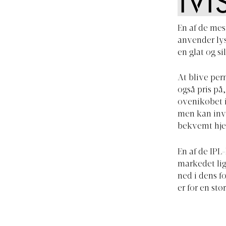
En af de mes
anvender lys
en glat og s
At blive per
også pris på
ovenikøbet i
men kan inve
bekvemt hj
En af de IPL
markedet lig
ned i dens fo
er for en stø