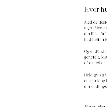
Hvor hu
Med de fleste
uger. Men da
din IPL-hårfj
hud helt fri 
Og er du så h
generelt, k
ofte med en
Heldigvis gå
et smæk og k
din yndling