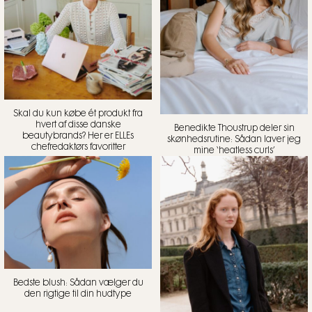
Skal du kun købe ét produkt fra
hvert af disse danske
Benedikte Thoustrup deler sin
beautybrands? Her er ELLEs
skønhedsrutine: Sådan laver jeg
chefredaktørs favoritter
mine ‘heatless curls’
Bedste blush: Sådan vælger du
den rigtige til din hudtype