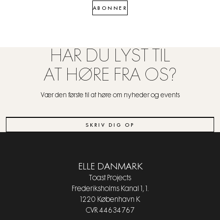
ABONNER
HAR DU LYST TIL
AT HØRE FRA OS?
Vær den første til at høre om nyheder og events
SKRIV DIG OP
ELLE DANMARK
Toast Projects
Frederiksholms Kanal 1, 1.
1220 København K
CVR 44634767