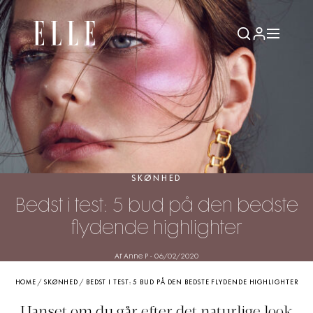
SKØNHED
Bedst i test: 5 bud på den bedste
flydende highlighter
Af Anne P
-
06/02/2020
HOME
/
SKØNHED
/
BEDST I TEST: 5 BUD PÅ DEN BEDSTE FLYDENDE HIGHLIGHTER
Uanset om du går efter det naturlige look