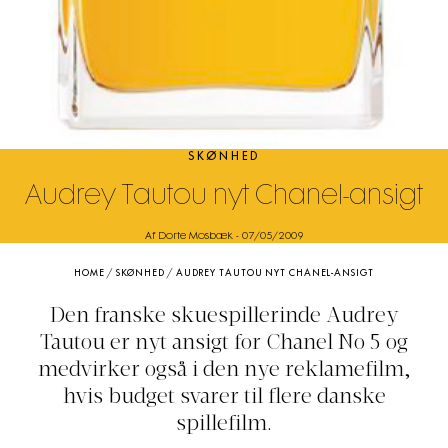
SKØNHED
Audrey Tautou nyt Chanel-ansigt
Af Dorte Mosbæk
-
07/05/2009
HOME
/
SKØNHED
/
AUDREY TAUTOU NYT CHANEL-ANSIGT
Den franske skuespillerinde Audrey
Tautou er nyt ansigt for Chanel No 5 og
medvirker også i den nye reklamefilm,
hvis budget svarer til flere danske
spillefilm.