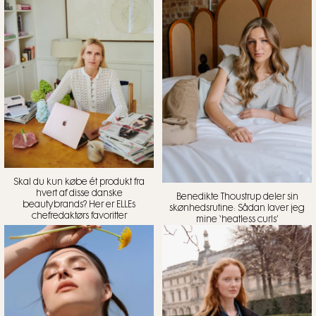
Skal du kun købe ét produkt fra
hvert af disse danske
Benedikte Thoustrup deler sin
beautybrands? Her er ELLEs
skønhedsrutine: Sådan laver jeg
chefredaktørs favoritter
mine ‘heatless curls’