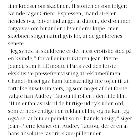
film kredser om skæbnen. Historien er som følger:
Kvinde tager Orient-Expressen, mand strejfer
hendes ryg, bliver indfanget af duften, de drømmer
forgæves om hinanden i hver deres kupé, men
skæbnen sørger naturligvis for, at de genforenes
senere.
“Jeg synes, at skuldrene er det mest erotiske sted på
en kvinde,” fortæller instruktøren Jean-Pierre
Jeunet, som ELLE mødte i Paris ved den første
eksklusive pressefremvisning af reklamefilmen.
Chanel-huset gav ham fuldstændigt frie tøjler til at
fortolke husets univers, og som noget af det første
valgte han Audrey Tautou til rollen i den lille film.
“Hun er fantastisk til de hurtige udtryk uden ord,
som er nødvendige i en reklamefilm, og nu kan jeg
også se, at hun er perfekt som Chanels ansigt,” siger
Jean-Pierre Jeunet om Audrey Tautou, der er en af
hans absolutte favorit-skuespillerinder.