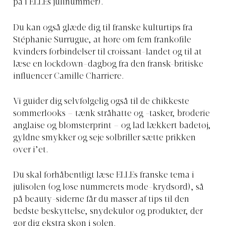
på i ELLEs julinummer).
Du kan også glæde dig til franske kulturtips fra
Stéphanie Surrugue, at høre om fem frankofile
kvinders forbindelser til croissant-landet og til at
læse en lockdown-dagbog fra den fransk-britiske
influencer Camille Charriere.
Vi guider dig selvfølgelig også til de chikkeste
sommerlooks – tænk stråhatte og -tasker, broderie
anglaise og blomsterprint – og lad lækkert badetøj,
gyldne smykker og seje solbriller sætte prikken
over i’et.
Du skal forhåbentligt læse ELLEs franske tema i
julisolen (og løse nummerets mode-krydsord), så
på beauty-siderne får du masser af tips til den
bedste beskyttelse, snydekulør og produkter, der
gør dig ekstra skøn i solen.