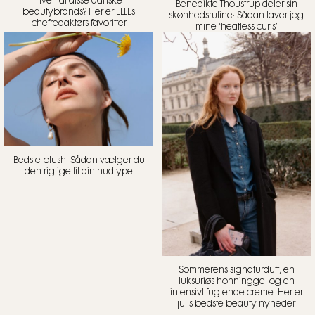
hvert af disse danske
Benedikte Thoustrup deler sin
beautybrands? Her er ELLEs
skønhedsrutine: Sådan laver jeg
chefredaktørs favoritter
mine ‘heatless curls’
Bedste blush: Sådan vælger du
den rigtige til din hudtype
Sommerens signaturduft, en
luksuriøs honninggel og en
intensivt fugtende creme: Her er
julis bedste beauty-nyheder