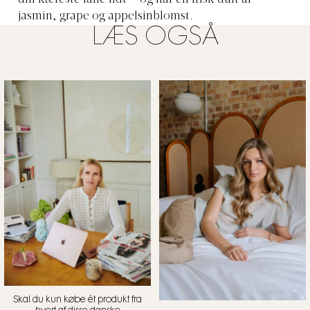
din kæreste låne lidt – og har en frisk duft af
jasmin, grape og appelsinblomst.
LÆS OGSÅ
Skal du kun købe ét produkt fra