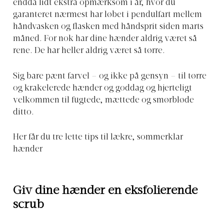
endda lidt ekstra opmærksom i år, hvor du
garanteret nærmest har løbet i pendulfart mellem
håndvasken og flasken med håndsprit siden marts
måned. For nok har dine hænder aldrig været så
rene. De har heller aldrig været så tørre.
Sig bare pænt farvel – og ikke på gensyn – til tørre
og krakelerede hænder og goddag og hjerteligt
velkommen til fugtede, mættede og smørbløde
ditto.
Her får du tre lette tips til lækre, sommerklar
hænder
Giv dine hænder en eksfolierende
scrub