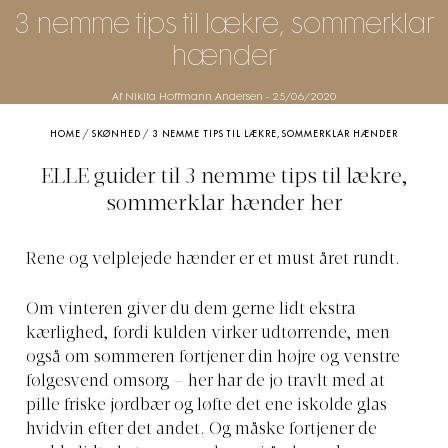
3 nemme tips til lækre, sommerklar
hænder
Af Nikita Hoffmann Andersen
-
25/06/2020
HOME
/
SKØNHED
/
3 NEMME TIPS TIL LÆKRE, SOMMERKLAR HÆNDER
ELLE guider til 3 nemme tips til lækre,
sommerklar hænder her
Rene og velplejede hænder er et must året rundt.
Om vinteren giver du dem gerne lidt ekstra
kærlighed, fordi kulden virker udtørrende, men
også om sommeren fortjener din højre og venstre
følgesvend omsorg – her har de jo travlt med at
pille friske jordbær og løfte det ene iskolde glas
hvidvin efter det andet. Og måske fortjener de