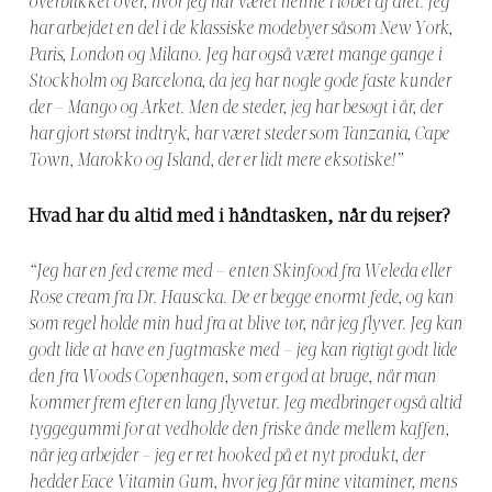
overblikket over, hvor jeg har været henne i løbet af året. Jeg
har arbejdet en del i de klassiske modebyer såsom New York,
Paris, London og Milano. Jeg har også været mange gange i
Stockholm og Barcelona, da jeg har nogle gode faste kunder
der – Mango og Arket. Men de steder, jeg har besøgt i år, der
har gjort størst indtryk, har været steder som Tanzania, Cape
Town, Marokko og Island, der er lidt mere eksotiske!”
Hvad har du altid med i håndtasken, når du rejser?
“Jeg har en fed creme med – enten Skinfood fra Weleda eller
Rose cream fra Dr. Hauscka. De er begge enormt fede, og kan
som regel holde min hud fra at blive tør, når jeg flyver. Jeg kan
godt lide at have en fugtmaske med – jeg kan rigtigt godt lide
den fra Woods Copenhagen, som er god at bruge, når man
kommer frem efter en lang flyvetur. Jeg medbringer også altid
tyggegummi for at vedholde den friske ånde mellem kaffen,
når jeg arbejder – jeg er ret hooked på et nyt produkt, der
hedder Eace Vitamin Gum, hvor jeg får mine vitaminer, mens