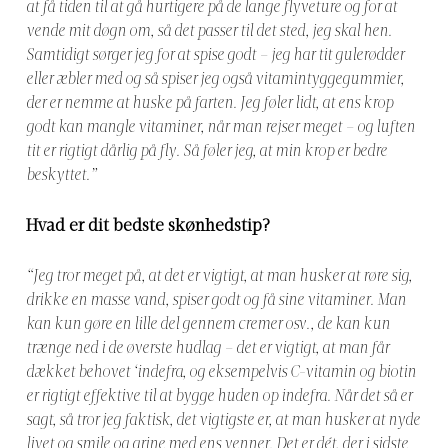
at få tiden til at gå hurtigere på de lange flyveture og for at
vende mit døgn om, så det passer til det sted, jeg skal hen.
Samtidigt sørger jeg for at spise godt – jeg har tit gulerødder
eller æbler med og så spiser jeg også vitamintyggegummier,
der er nemme at huske på farten. Jeg føler lidt, at ens krop
godt kan mangle vitaminer, når man rejser meget – og luften
tit er rigtigt dårlig på fly. Så føler jeg, at min krop er bedre
beskyttet.”
Hvad er dit bedste skønhedstip?
“Jeg tror meget på, at det er vigtigt, at man husker at røre sig,
drikke en masse vand, spiser godt og få sine vitaminer. Man
kan kun gøre en lille del gennem cremer osv., de kan kun
trænge ned i de øverste hudlag – det er vigtigt, at man får
dækket behovet ‘indefra, og eksempelvis C-vitamin og biotin
er rigtigt effektive til at bygge huden op indefra. Når det så er
sagt, så tror jeg faktisk, det vigtigste er, at man husker at nyde
livet og smile og grine med ens venner. Det er dét, der i sidste