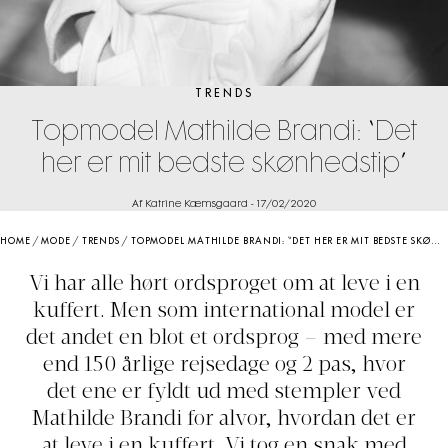
TRENDS
Topmodel Mathilde Brandi: “Det
her er mit bedste skønhedstip”
Af Katrine Kæmsgaard
-
17/02/2020
HOME
/
MODE
/
TRENDS
/
TOPMODEL MATHILDE BRANDI: “DET HER ER MIT BEDSTE SKØNHEDSTIP”
Vi har alle hørt ordsproget om at leve i en
kuffert. Men som international model er
det andet en blot et ordsprog – med mere
end 150 årlige rejsedage og 2 pas, hvor
det ene er fyldt ud med stempler ved
Mathilde Brandi for alvor, hvordan det er
at leve i en kuffert. Vi tog en snak med