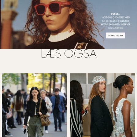
LÆS OGSÅ