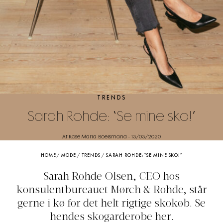
TRENDS
Sarah Rohde: “Se mine sko!”
Af Rose Maria Boelsmand
-
13/03/2020
HOME
/
MODE
/
TRENDS
/
SARAH ROHDE: “SE MINE SKO!”
Sarah Rohde Olsen, CEO hos
konsulentbureauet Mørch & Rohde, står
gerne i kø for det helt rigtige skokøb. Se
hendes skogarderobe her.