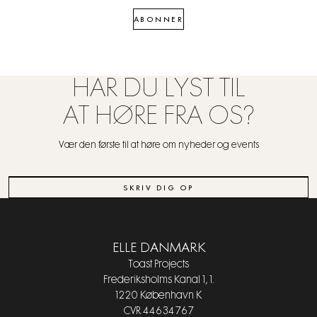
ABONNER
HAR DU LYST TIL
AT HØRE FRA OS?
Vær den første til at høre om nyheder og events
SKRIV DIG OP
ELLE DANMARK
Toast Projects
Frederiksholms Kanal 1, 1.
1220 København K
CVR 44634767