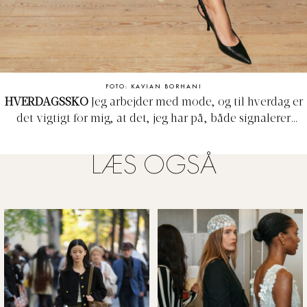
FOTO: KAVIAN BORHANI
HVERDAGSSKO
Jeg arbejder med mode, og til hverdag er
det vigtigt for mig, at det, jeg har på, både signalerer
professionalisme og viser, at jeg har øje for trends. Til
hverdag elsker jeg kombinationen af jeans og en skjorte
LÆS OGSÅ
eller blazer med detaljer tilsat en stilet med en behagelig
hælhøjde som den klassiske sorte model fra Bottega
Veneta. Mine go-to kontorsko er de klassiske, to-farvede
Chanel-pumps. Mine skiller sig dog lidt ud, da snuden er i
guld og selve skoen i sort satin. De ideelle kontorsko, da
jeg uden problemer kan have dem på en hel dag.