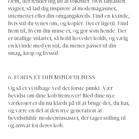
Dem, der redder dig ud af tøjkriser. Hvis fantasien
svigter, så lad dig inspirere af modemagasiner,
internettet eller din omgangskreds. Find en kvinde,
hvis stil du synes om, og kopiér. Det er ligetil. Find
frem til, hvem din muse er, og gør som hende. Der
er utallige stilarter, så hold hovedet koldt, og vælg
en kvinde med en stil, du mener passer til din
smag, krop og livsstil.
6. FORTSÆT DIN MINDFULNESS
Og så er vi tilbage ved det første punkt. Vær
bevidst om dine køb fremover! Med dine nye
værktøjer er du nu klædt på til at bruge det, du har,
og være en del af den nye generation af
bevidstfulde modeentusiaster, der tager stilling til
og ansvar for deres køb.