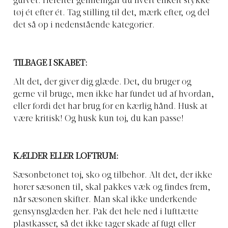
gulvet. Herefter gennemgår du hvert enkelt stykke
tøj ét efter ét. Tag stilling til det, mærk efter, og del
det så op i nedenstående kategorier.
TILBAGE I SKABET:
Alt det, der giver dig glæde. Det, du bruger og
gerne vil bruge, men ikke har fundet ud af hvordan,
eller fordi det har brug for en kærlig hånd. Husk at
være kritisk! Og husk kun tøj, du kan passe!
KÆLDER ELLER LOFTRUM:
Sæsonbetonet tøj, sko og tilbehør. Alt det, der ikke
hører sæsonen til, skal pakkes væk og findes frem,
når sæsonen skifter. Man skal ikke underkende
gensynsglæden her. Pak det hele ned i lufttætte
plastkasser, så det ikke tager skade af fugt eller