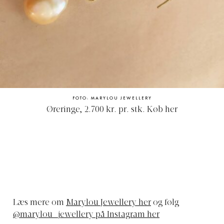
FOTO: MARYLOU JEWELLERY
Øreringe, 2.700 kr. pr. stk.
Køb her
Læs mere om
Marylou Jewellery her
og følg
@marylou_jewellery på Instagram her