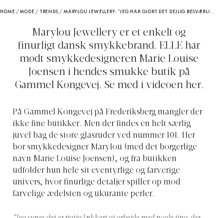
HOME
/
MODE
/
TRENDS
/
MARYLOU JEWELLERY: ”JEG HAR GJORT DET DEJLIG BESVÆRLIGT FOR MIG SELV VED AT MINE KUNDER KAN FÅ DET LIGE, SOM DE VIL HAVE DET”
Marylou Jewellery er et enkelt og
finurligt dansk smykkebrand. ELLE har
mødt smykkedesigneren Marie Louise
Joensen i hendes smukke butik på
Gammel Kongevej. Se med i videoen her.
På Gammel Kongevej på Frederiksberg mangler der
ikke fine butikker. Men der findes en helt særlig
juvel bag de store glasruder ved nummer 101. Her
bor smykkedesigner Marylou (med det borgerlige
navn Marie Louise Joensen), og fra butikken
udfolder hun hele sit eventyrlige og farverige
univers, hvor finurlige detaljer spiller op mod
farvelige ædelsten og ukurante perler.