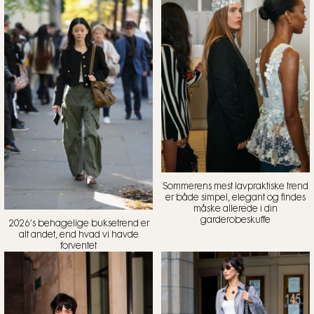
Sommerens mest lavpraktiske trend
er både simpel, elegant og findes
måske allerede i din
garderobeskuffe
2026’s behagelige buksetrend er
alt andet, end hvad vi havde
forventet