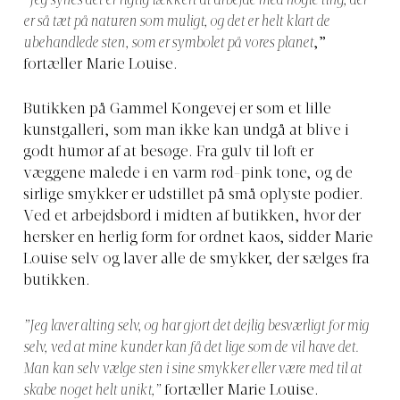
”Jeg synes det er rigtig lækkert at arbejde med nogle ting, der
er så tæt på naturen som muligt, og det er helt klart de
ubehandlede sten, som er symbolet på vores planet
,”
fortæller Marie Louise.
Butikken på Gammel Kongevej er som et lille
kunstgalleri, som man ikke kan undgå at blive i
godt humør af at besøge. Fra gulv til loft er
væggene malede i en varm rød-pink tone, og de
sirlige smykker er udstillet på små oplyste podier.
Ved et arbejdsbord i midten af butikken, hvor der
hersker en herlig form for ordnet kaos, sidder Marie
Louise selv og laver alle de smykker, der sælges fra
butikken.
”Jeg laver alting selv, og har gjort det dejlig besværligt for mig
selv, ved at mine kunder kan få det lige som de vil have det.
Man kan selv vælge sten i sine smykker eller være med til at
skabe noget helt unikt,”
fortæller Marie Louise.