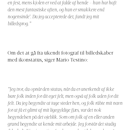
en fest, mens kjolen er ved at falde af hende – hun
har haft
den mest fantastiske aften, og hun er smukkere end
nogensinde’. Da jeg accepterede det, fandt jeg mit
billedsprog.”
Om det at gå fra ukendt fotograf til billedskaber
med ikonstatus, siger Mario Testino:
”Jeg tror, du opnår den status, når du er anerkendt af ikke
bare folk inden for dit eget felt, men også af folk uden for dit
felt. Da jeg begyndte at tage steder hen, og folk råbte mit navn
for at få et glimt af
mit ligegyldige fjæs, var det nok
begyndelsen på det øjeblik. Som om folk af en eller anden
grund begyndte at kende mit arbejde. Jeg forstår det stadig