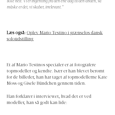
ikke helt. Vi er ingenting fra den ene dag til den anden, så
måske er det, vi skaber, irrelevant.”
Læs også:
Oplev Mario Testino i grænseløs dansk
soloudstilling
Et af Mario Testinos specialer er at fotografere
topmodeller og kendte. Især er han blevet berømt
for de billeder, han har taget af topmodellerne Kate
Moss og Gisele Bündchen gennem tiden.
Han forklarer i interviewet, hvad det er ved
modeller, han så godt kan lide: