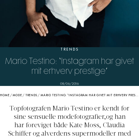
TRENDS
Mario Testino: “Instagram har givet
mit erhverv prestige”
08/06/2016
HOME
/
MODE
/
TRENDS
/
MARIO TESTINO: “INSTAGRAM HAR GIVET MIT ERHVERV PRESTIGE”
Topfotografen Mario Testino er kendt for
sine sensuelle modefotografier,og han
har foreviget både Kate Moss, Claudia
Schiffer og alverdens supermodeller med