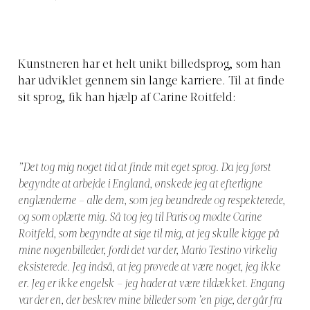
Kunstneren har et helt unikt billedsprog, som han
har udviklet gennem sin lange karriere. Til at finde
sit sprog, fik han hjælp af Carine Roitfeld:
”Det tog mig noget tid at finde mit eget sprog. Da jeg først
begyndte at arbejde i England, ønskede jeg at efterligne
englænderne – alle dem, som jeg beundrede og respekterede,
og som oplærte
mig. Så tog jeg til Paris og mødte Carine
Roitfeld, som begyndte at sige til mig, at jeg skulle kigge på
mine nøgenbilleder, fordi det var der, Mario Testino virkelig
eksisterede. Jeg indså, at jeg prøvede
at være noget, jeg ikke
er. Jeg er ikke engelsk – jeg hader at være tildækket. Engang
var der en, der beskrev mine billeder som ’en pige, der går fra