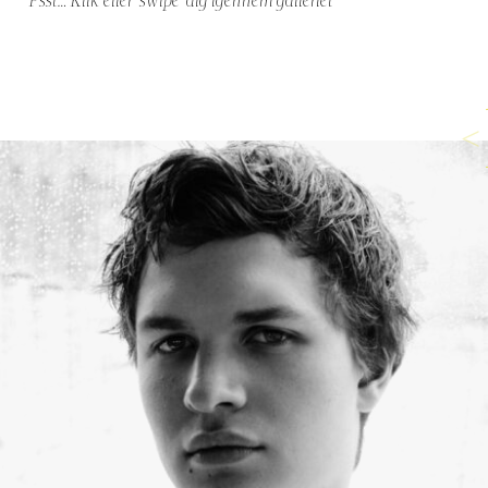
Psst… Klik eller ‘swipe’ dig igennem galleriet