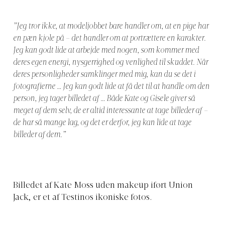
”Jeg tror ikke, at modeljobbet bare handler om, at en pige har
en pæn kjole på – det handler om at portrættere en karakter.
Jeg kan godt lide at arbejde med nogen, som kommer med
deres egen energi, nysgerrighed og venlighed til skuddet. Når
deres personligheder samklinger med mig, kan du se det i
fotografierne … Jeg kan godt lide at få det til at handle om den
person, jeg tager billedet af … Både Kate og Gisele giver så
meget af dem selv, de er altid interessante at tage billeder af –
de har så mange lag, og det er derfor, jeg kan lide at tage
billeder af dem.”
Billedet af Kate Moss uden makeup iført Union
Jack, er et af Testinos ikoniske fotos.