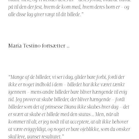
måtte være, og vi kender deres liv – deres fortid, hvad de havde
på til den der fest, hvem de kom med, hvem deres børn er – og
alle disse lag giver vægt til dit billede.”
Maria Testino fortsætter …
“Mange af de billeder, vi ser i dag, glider bare forbi, fordi der
ikke er noget indhold i dem – billedet har ikke været tænkt
igennem – mens andre billeder bare bliver hængende til evig
tid. Jeg prøver at skabe billeder, der bliver hængende – fordi
billeder som det af prinsesse Diana ikke skabes hver dag – det
er svært at skabe et billede med den status … Men, når alt
kommer til alt, er jeg nødt til at acceptere, at alt ikke behøver
at være eviggyldigt, og noget er bare øjeblikke, som du ønsker
skal leve, uanset resultatet.”