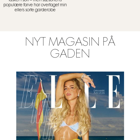
tasker i sort – men sæsonens
populære farve har overtaget min
ellers sorte garderobe
NYT MAGASIN PÅ
GADEN