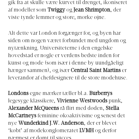
gik fra at skulle være kurvet til drenget, ikoniseret
af modeller som
Twiggy
og
Jean Shrimpton
, der
viste tynde lemmer og store, mørke øjne.
Alt dette var London forgænger for, og byen har
siden om nogen været forbundet med ungdom og
nytænkning. Universiteterne i den engelske
hovedstad er nogle er verdens bedste inden for
kunst og mode (som især i denne by uundgåeligt
hænger sammen), og især
Central Saint Martins
er
leverandør af chefdesignere til de store modehuse.
Londons
egne mærker tæller bl.a.
Burberrys
legesyge klassikere,
Vivienne Westwoods
punk,
Alexander McQueens
rå flirt med døden,
Stella
McCartneys
feminine økoaktivisme og senest det
nye
Wunderkind J.W. Anderson
, der er blevet
‘købt’ af modekonglomeratet
LVMH
og derfor
nærmest er dømt til succes.