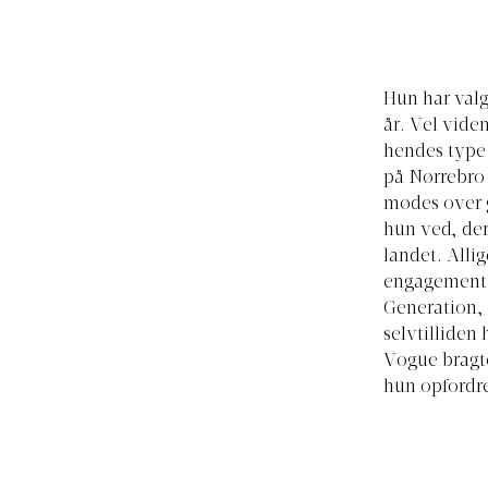
Hun har valg
år. Vel viden
hendes type
på Nørrebro 
mødes over g
hun ved, der 
landet. Alli
engagement e
Generation, 
selvtilliden
Vogue bragte
hun opfordret