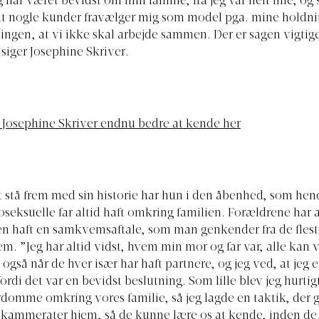
g har været bevidst om min familie, fra jeg var helt lille, og 
t nogle kunder fravælger mig som model pga. mine holdnin
ngen, at vi ikke skal arbejde sammen. Der er sagen vigtige
siger Josephine Skriver.
 Josephine Skriver endnu bedre at kende her
at stå frem med sin historie har hun i den åbenhed, som hen
eksuelle far altid haft omkring familien. Forældrene har a
 haft en samkvemsaftale, som man genkender fra de flest
em. ”Jeg har altid vidst, hvem min mor og far var, alle kan 
gså når de hver især har haft partnere, og jeg ved, at jeg e
rdi det var en bevidst beslutning. Som lille blev jeg hurtigt
ordomme omkring vores familie, så jeg lagde en taktik, der g
 kammerater hjem, så de kunne lære os at kende, inden de 