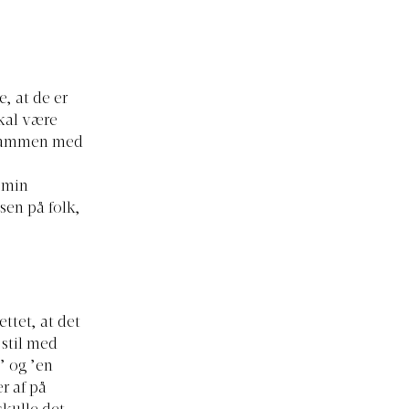
, at de er
skal være
e. Sammen med
 min
lsen på folk,
ttet, at det
 stil med
’ og ’en
r af på