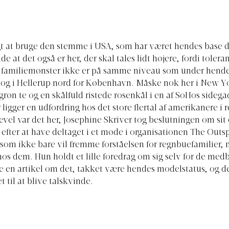
t at bruge den stemme i USA, som har været hendes base de
de at det også er her, der skal tales lidt højere, fordi tolera
 familiemønster ikke er på samme niveau som under hend
og i Hellerup nord for København. Måske nok her i New Yo
røn te og en skålfuld ristede rosenkål i en af SoHos sideg
ligger en udfordring hos det store flertal af amerikanere i r
gevel var det her, Josephine Skriver tog beslutningen om sit 
fter at have deltaget i et møde i organisationen The Out
som ikke bare vil fremme forståelsen for regnbuefamilier,
 hos dem. Hun holdt et lille foredrag om sig selv for de med
 en artikel om det, takket være hendes modelstatus, og de
 til at blive talskvinde.