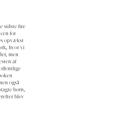
 sidste fire
ncen for
es opvækst
rk, hvor vi
ader, men
esten af
offentlige
spoken
 men også
bragte børn,
refter blev