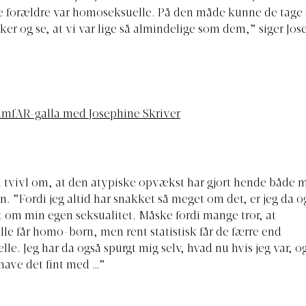
e forældre var homoseksuelle. På den måde kunne de tage st
r og se, at vi var lige så almindelige som dem,” siger Jos
 amfAR-galla med Josephine Skriver
i tvivl om, at den atypiske opvækst har gjort hende både
n. ”Fordi jeg altid har snakket så meget om det, er jeg da og
t om min egen seksualitet. Måske fordi mange tror, at
e får homo-børn, men rent statistisk får de færre end
le. Jeg har da også spurgt mig selv, hvad nu hvis jeg var, og 
 have det fint med …”