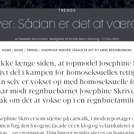
TRENDS
iver: Sådan er det at væ
Af Elsebeth Mouritzen. Redigeret af Emilie Bech Zerlang
-
17/06/2015
HOME
/
MODE
/
TRENDS
/
JOSEPHINE SKRIVER: SÅDAN ER DET AT VÆRE REGNBUEBARN
 ikke længe siden, at topmodel Josephine 
ivt del i kampen for homoseksuelles rett
un selv er vokset op med homoseksuelle f
ar mødt regnbuebarnet Josephine Skriver
ak om dét at vokse op i en regnbuefamilie
sephine Skriver som stjerne på catwalk, i modereportager o
en bag den fotogene facade er en klog og velartikuleret 
on – og en mission. Hun bruger nemlig succes og højstatu