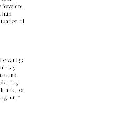
e forældre.
t hun
tuation til
lie var lige
til Gay
national
 det, jeg
dt nok, for
tigt nu,”