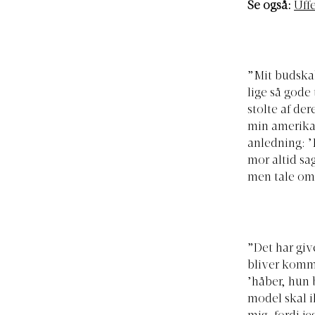
Se også:
Uff
”Mit budskab
lige så gode
stolte af de
min amerikan
anledning: ’
mor altid sag
men tale om 
”Det har giv
bliver komme
’håber, hun 
model skal i