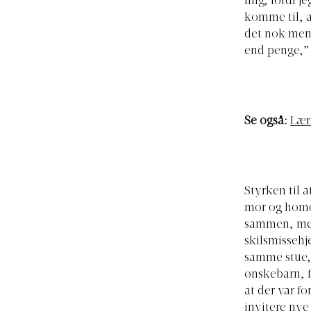
mig, fordi je
komme til, a
det nok meni
end penge,” 
Se også:
Lær
Styrken til 
mor og homos
sammen, men
skilsmissehj
samme stue, o
ønskebarn, fo
at der var f
invitere nye