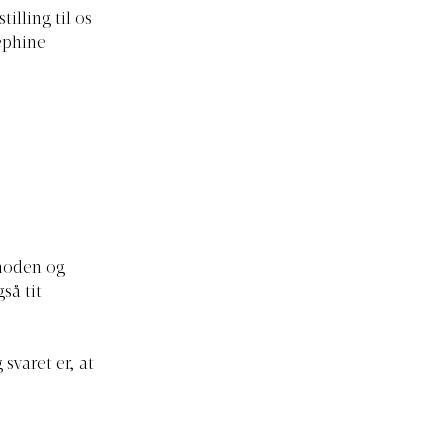
illing til os
ephine
 moden og
så tit
svaret er, at