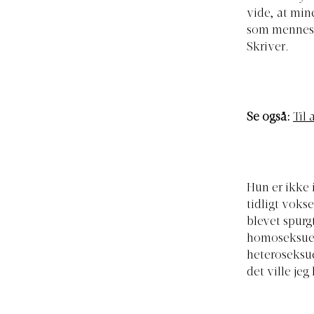
vide, at min
som menneske
Skriver.
Se også:
Til
Hun er ikke 
tidligt vokse
blevet spurg
homoseksuell
heteroseksuel
det ville jeg