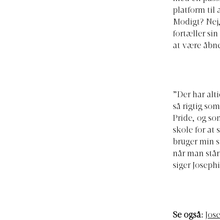
platform til 
Modigt? Nej,
fortæller sin
at være åbne
”Der har alti
så rigtig so
Pride, og som
skole for at 
bruger min s
når man står
siger Joseph
Se også:
Jos