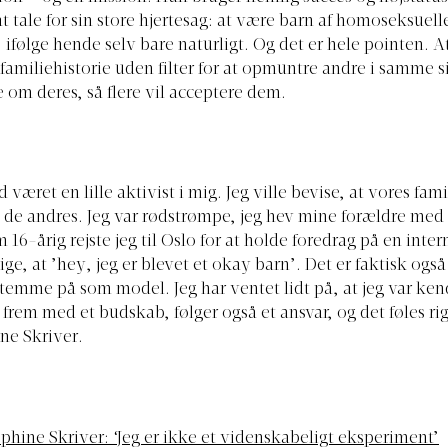
at tale for sin store hjertesag: at være barn af homoseksuell
 ifølge hende selv bare naturligt. Og det er hele pointen. A
 familiehistorie uden filter for at opmuntre andre i samme si
 om deres, så flere vil acceptere dem.
d været en lille aktivist i mig. Jeg ville bevise, at vores fami
m de andres. Jeg var rødstrømpe, jeg hev mine forældre med 
 16-årig rejste jeg til Oslo for at holde foredrag på en inter
sige, at ’hey, jeg er blevet et okay barn’. Det er faktisk også
temme på som model. Jeg har ventet lidt på, at jeg var ken
 frem med et budskab, følger også et ansvar, og det føles rig
ine Skriver.
ephine Skriver: ‘Jeg er ikke et videnskabeligt eksperiment’