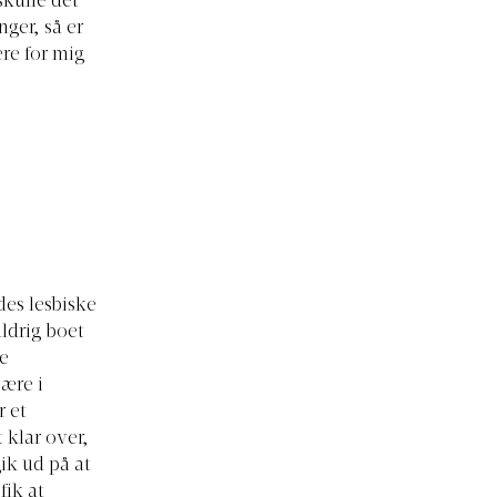
skulle det
ger, så er
re for mig
des lesbiske
ldrig boet
e
være i
r et
 klar over,
ik ud på at
fik at