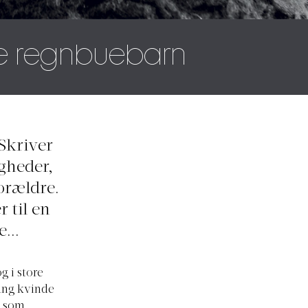
re regnbuebarn
Skriver
igheder,
orældre.
 til en
...
g i store
ung kvinde
s som