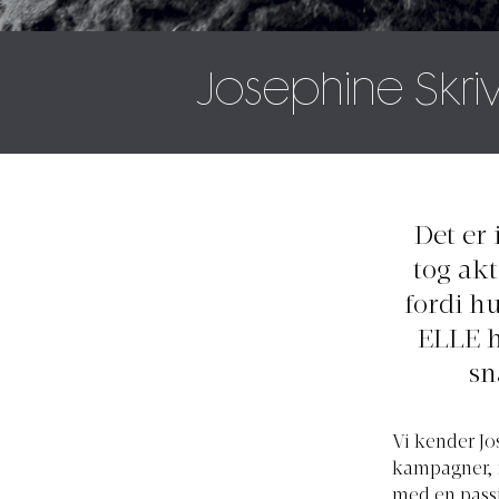
Josephine Skr
Det er
tog akt
fordi h
ELLE h
sn
Vi kender Jo
kampagner, m
med en passi