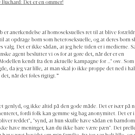
e Buchard: Det er en ommer!
 er anerkendelse af homoseksuelles ret til at blive forældre
 til at opdrage børn som heteroseksuelle, og at deres børn 
res valg. Det er ikke sådan, at jeg hele tiden er i mediern
ske agent beslutter vi os for at gøre det, når der er en
Modellen kendt fra den aktuelle kampagne for …’ osv. Som
de, da jeg var lille, at man skal jo ikke proppe det ned i ha
det, når det føles rigtigt.”
et genlyd, og ikke altid på den gode måde. Det er især på ne
nteret, fordi folk kan gemme sig bag anonymitet. Det er i
bliver reddet’, ’synd, at hun skulle have sådan en barndom
kke have meninger, kan du ikke bare være pæn’. Det prelle