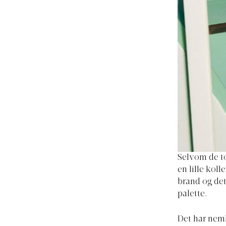
Selvom de to
en lille kol
brand og det
palette.
Det har neml