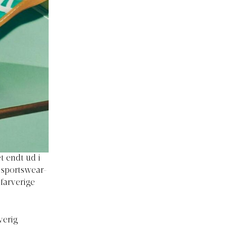
t endt ud i
e sportswear-
 farverige
verig