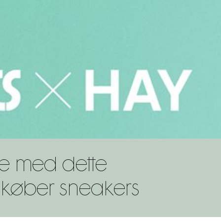
e med dette
v køber sneakers