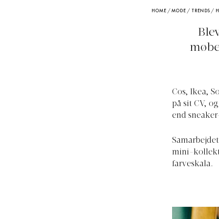
HOME
/
MODE
/
TRENDS
/
H
Blev
møbel
Cos, Ikea, S
på sit CV, o
end sneaker-
Samarbejdet
mini-kollekt
farveskala.