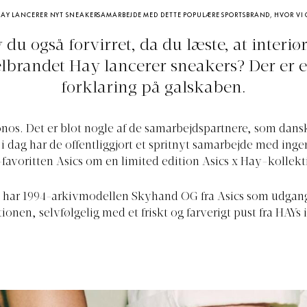
AY LANCERER NYT SNEAKERSAMARBEJDE MED DETTE POPULÆRE SPORTSBRAND, HVOR VI 
 du også forvirret, da du læste, at interiø
brandet Hay lancerer sneakers? Der er 
forklaring på galskaben.
onos. Det er blot nogle af de samarbejdspartnere, som dan
g i dag har de offentliggjort et spritnyt samarbejde med inge
favoritten Asics om en limited edition Asics x Hay-kollekt
 har 1994-arkivmodellen Skyhand OG fra Asics som udgan
ionen, selvfølgelig med et friskt og farverigt pust fra HAYs