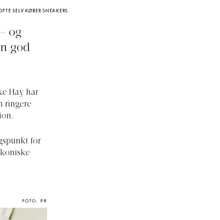
OFTE SELV KØBER SNEAKERS
r- og
en god
ske Hay har
n ringere
ion.
gspunkt for
 ikoniske
FOTO: PR