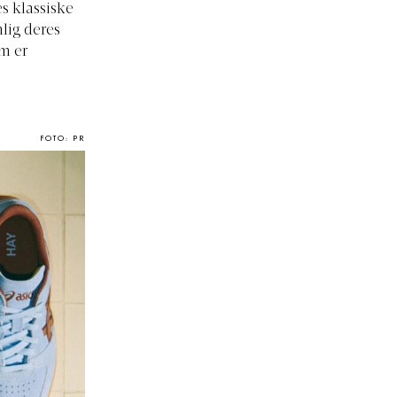
es klassiske
mlig deres
m er
FOTO: PR