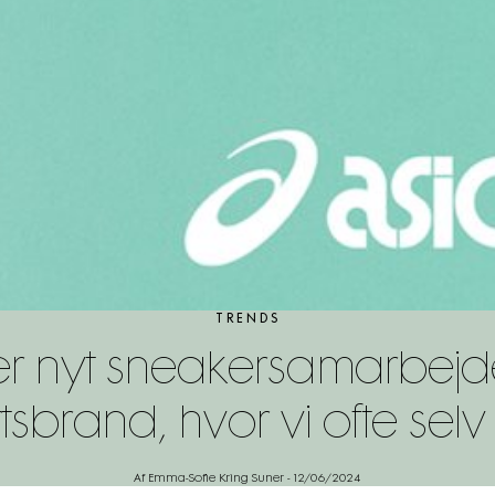
TRENDS
er nyt sneakersamarbejd
brand, hvor vi ofte sel
Af Emma-Sofie Kring Suner
-
12/06/2024