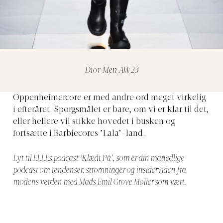
Dior Men AW23
Oppenheimercore er med andre ord meget virkelig
i efteråret. Spørgsmålet er bare, om vi er klar til det,
eller hellere vil stikke hovedet i busken og
fortsætte i Barbiecores ’Lala’-land.
Lyt til ELLEs podcast ‘Klædt På’, som er din månedlige
podcast om tendenser, strømninger og insiderviden fra
modens verden med Mads Emil Grove Møller som vært.