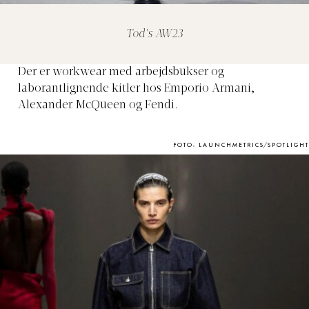
Tod's AW23
Der er workwear med arbejdsbukser og
laborantlignende kitler hos Emporio Armani,
Alexander McQueen og Fendi.
FOTO: LAUNCHMETRICS/SPOTLIGHT