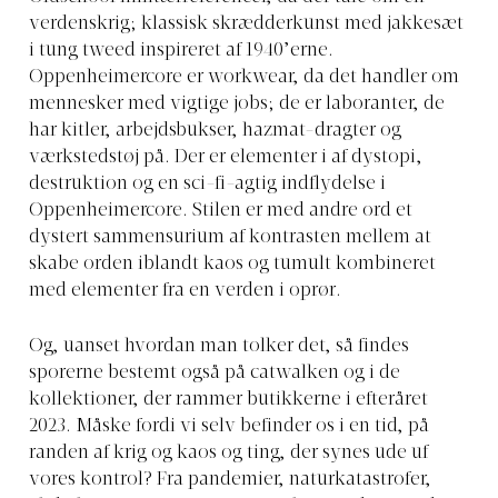
verdenskrig; klassisk skrædderkunst med jakkesæt
i tung tweed inspireret af 1940’erne.
Oppenheimercore er workwear, da det handler om
mennesker med vigtige jobs; de er laboranter, de
har kitler, arbejdsbukser, hazmat-dragter og
værkstedstøj på. Der er elementer i af dystopi,
destruktion og en sci-fi-agtig indflydelse i
Oppenheimercore. Stilen er med andre ord et
dystert sammensurium af kontrasten mellem at
skabe orden iblandt kaos og tumult kombineret
med elementer fra en verden i oprør.
Og, uanset hvordan man tolker det, så findes
sporerne bestemt også på catwalken og i de
kollektioner, der rammer butikkerne i efteråret
2023. Måske fordi vi selv befinder os i en tid, på
randen af krig og kaos og ting, der synes ude uf
vores kontrol? Fra pandemier, naturkatastrofer,