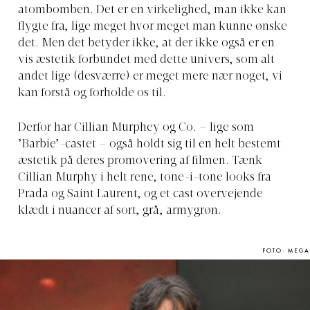
atombomben. Det er en virkelighed, man ikke kan
flygte fra, lige meget hvor meget man kunne ønske
det. Men det betyder ikke, at der ikke også er en
vis æstetik forbundet med dette univers, som alt
andet lige (desværre) er meget mere nær noget, vi
kan forstå og forholde os til.
Derfor har Cillian Murphey og Co. – lige som
’Barbie’-castet – også holdt sig til en helt bestemt
æstetik på deres promovering af filmen. Tænk
Cillian Murphy i helt rene, tone-i-tone looks fra
Prada og Saint Laurent, og et cast overvejende
klædt i nuancer af sort, grå, armygrøn.
FOTO: MEGA