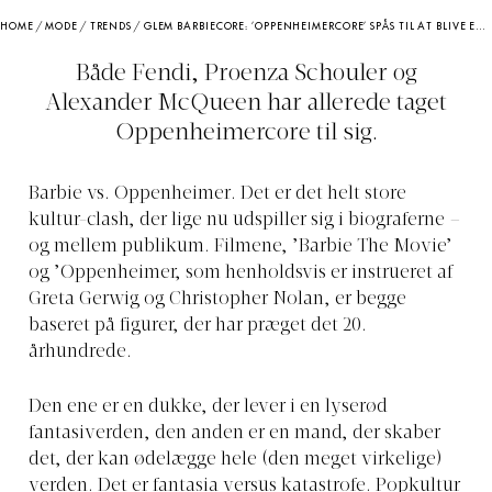
HOME
/
MODE
/
TRENDS
/
GLEM BARBIECORE: ’OPPENHEIMERCORE’ SPÅS TIL AT BLIVE EFTERÅRETS HELT STORE, DYSTRE TREND
Både Fendi, Proenza Schouler og
Alexander McQueen har allerede taget
Oppenheimercore til sig.
Barbie vs. Oppenheimer. Det er det helt store
kultur-clash, der lige nu udspiller sig i biograferne –
og mellem publikum. Filmene, ’Barbie The Movie’
og ’Oppenheimer, som henholdsvis er instrueret af
Greta Gerwig og Christopher Nolan, er begge
baseret på figurer, der har præget det 20.
århundrede.
Den ene er en dukke, der lever i en lyserød
fantasiverden, den anden er en mand, der skaber
det, der kan ødelægge hele (den meget virkelige)
verden. Det er fantasia versus katastrofe. Popkultur