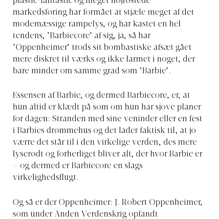
plastic-fantastic og meget højrøstede
markedsføring har formået at stjæle meget af det
modemæssige rampelys, og har kastet en hel
tendens, ’Barbiecore’ af sig, ja, så har
’Oppenheimer’ trods sit bombastiske afsæt gået
mere diskret til værks og ikke larmet i noget, der
bare minder om samme grad som ’Barbie’.
Essensen af Barbie, og dermed Barbiecore, er, at
hun altid er klædt på som om hun har sjove planer
for dagen: Stranden med sine veninder eller en fest
i Barbies drømmehus og det lader faktisk til, at jo
værre det står til i den virkelige verden, des mere
lyserødt og forherliget bliver alt, der hvor Barbie er
– og dermed er Barbiecore en slags
virkelighedsflugt.
Og så er der Oppenheimer: J. Robert Oppenheimer,
som under Anden Verdenskrig opfandt