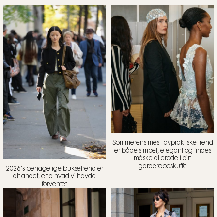
Sommerens mest lavpraktiske trend
er både simpel, elegant og findes
måske allerede i din
garderobeskuffe
2026’s behagelige buksetrend er
alt andet, end hvad vi havde
forventet