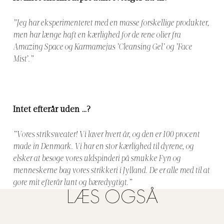
”Jeg har eksperimenteret med en masse forskellige produkter,
men har længe haft en kærlighed for de rene olier fra
Amazing Space og Karmamejus ’Cleansing Gel’ og ’Face
Mist’.”
Intet efterår uden …?
”Vores striksweater! Vi laver hvert år, og den er 100 procent
made in Denmark. Vi har en stor kærlighed til dyrene, og
elsker at besøge vores uldspinderi på smukke Fyn og
menneskerne bag vores strikkeri i Jylland. De er alle med til at
gøre mit efterår lunt og bæredygtigt.”
LÆS OGSÅ