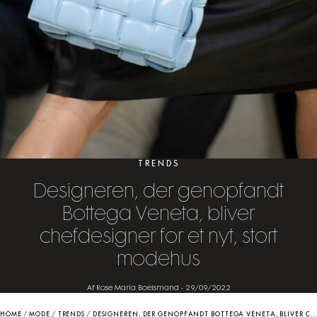
TRENDS
Designeren, der genopfandt
Bottega Veneta, bliver
chefdesigner for et nyt, stort
modehus
Af Rose Maria Boelsmand
-
29/09/2022
HOME
/
MODE
/
TRENDS
/
DESIGNEREN, DER GENOPFANDT BOTTEGA VENETA, BLIVER CHEFDESIGNER FOR ET NYT, STORT MODEHUS