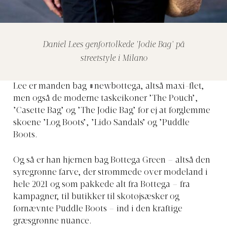
Daniel Lees genfortolkede 'Jodie Bag' på
streetstyle i Milano
Lee er manden bag #newbottega, altså maxi-flet,
men også de moderne taskeikoner ’The Pouch’,
’Casette Bag’ og ’The Jodie Bag’ for ej at forglemme
skoene ’Log Boots’, ’Lido Sandals’ og ’Puddle
Boots.
Og så er han hjernen bag Bottega Green – altså den
syregrønne farve, der strømmede over modeland i
hele 2021 og som pakkede alt fra Bottega – fra
kampagner, til butikker til skotøjsæsker og
førnævnte Puddle Boots – ind i den kraftige
græsgrønne nuance.