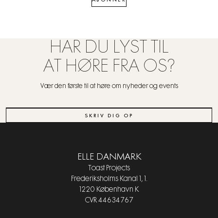
HAR DU LYST TIL
AT HØRE FRA OS?
Vær den første til at høre om nyheder og events
SKRIV DIG OP
ELLE DANMARK
Toast Projects
Frederiksholms Kanal 1, 1.
1220 København K
CVR 44634767