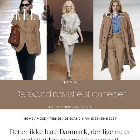
TRENDS
De skandinaviske skønheder
Af Cindie Hiort
-
05/08/2010
HOME
/
MODE
/
TRENDS
/
DE SKANDINAVISKE SKØNHEDER
Det er ikke bare Danmark, der lige nu er