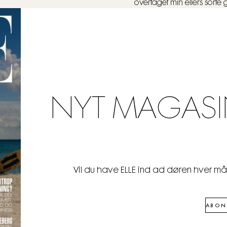
overtaget min ellers sort
NYT MAGASI
Vil du have ELLE ind ad døren hver m
ABON