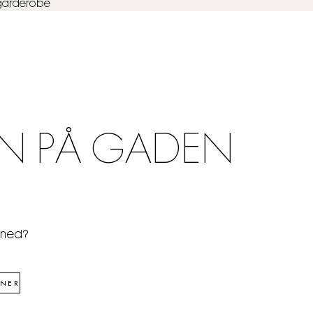
e garderobe
N PÅ GADEN
åned?
NER