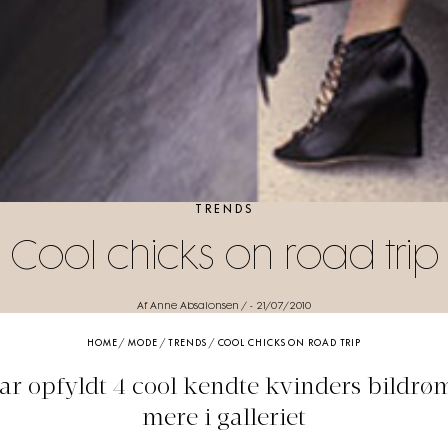
TRENDS
Cool chicks on road trip
Af Anne Absalonsen /
-
21/07/2010
HOME
/
MODE
/
TRENDS
/
COOL CHICKS ON ROAD TRIP
ar opfyldt 4 cool kendte kvinders bildrø
mere i galleriet