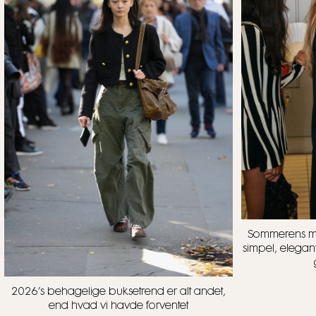
Sommerens mes
simpel, elegan
2026’s behagelige buksetrend er alt andet,
end hvad vi havde forventet