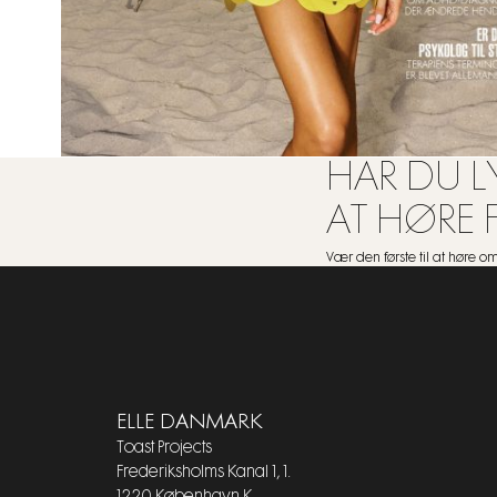
HAR DU LY
AT HØRE 
Vær den første til at høre 
ELLE DANMARK
Toast Projects
Frederiksholms Kanal 1, 1.