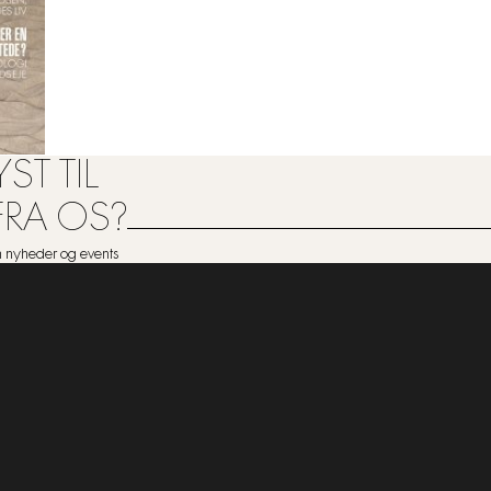
ST TIL
FRA OS?
om nyheder og events