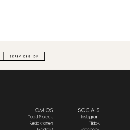
SKRIV DIG OP
OM OS
SOCIALS
Toast Projects
Instagram
Redaktionen
Tiktok