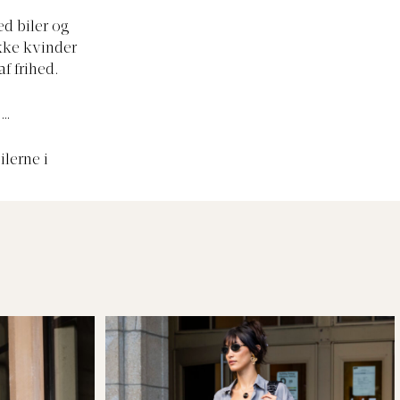
d biler og
ukke kvinder
af frihed.
 …
ilerne i