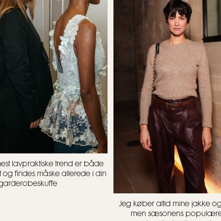
t lavpraktiske trend er både
t og findes måske allerede i din
garderobeskuffe
Jeg køber altid mine jakke og 
men sæsonens populære 