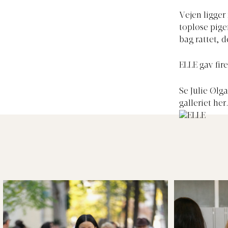
Vejen ligger
topløse pige
bag rattet, d
ELLE gav fir
Se Julie Ølg
galleriet her