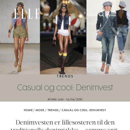
TRENDS
Casual og cool: Denimvest
Af Mie Juel
-
16/04/2010
HOME
/
MODE
/
TRENDS
/
CASUAL OG COOL: DENIMVEST
Denimvesten er lillesøsteren til den