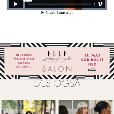
LÆS OGSÅ