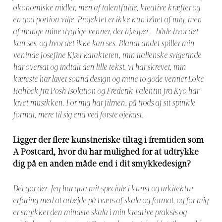
økonomiske midler, men af talentfulde, kreative kræfter og
en god portion vilje. Projektet er ikke kun båret af mig, men
af mange mine dygtige venner, der hjælper – både hvor det
kan ses, og hvor det ikke kan ses. Blandt andet spiller min
veninde Josefine Kjær karakteren, min italienske svigerinde
har oversat og indtalt den lille tekst, vi har skrevet, min
kæreste har lavet sound design og mine to gode venner Loke
Rahbek fra Posh Isolation og Frederik Valentin fra Kyo har
lavet musikken. For mig har filmen, på trods af sit spinkle
format, mere til sig end ved første øjekast.
Ligger der flere kunstneriske tiltag i fremtiden som
A Postcard, hvor du har mulighed for at udtrykke
dig på
en anden måde end i dit smykkedesign?
Dét gør der. Jeg har qua mit speciale i kunst og arkitektur
erfaring med at arbejde på tværs af skala og format, og for mig
er smykker den mindste skala i min kreative praksis og