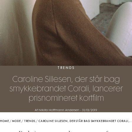
TRENDS
Caroline Sillesen, der står bag
smykkebrandet Corali, lancerer
prisnomineret kortfilm
Af Nikita Hoffmann Andersen
-
31/01/2019
HOME
/
MODE
/
TRENDS
/
CAROLINE SILLESEN, DER STÅR BAG SMYKKEBRANDET CORALI, LANCERER PRISNOMINERET KORTFILM