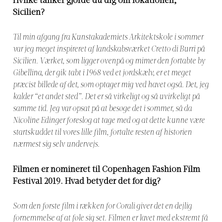
Hvilke tanker gjorde du dig om lokationen,
Sicilien?
Til min afgang fra Kunstakademiets Arkitektskole i sommer
var jeg meget inspireret af landskabsværket Cretto di Burri på
Sicilien. Værket, som ligger ovenpå og mimer den fortabte by
Gibellina, der gik tabt i 1968 ved et jordskælv, er et meget
præcist billede af det, som optager mig ved havet også. Det, jeg
kalder “et andet sted”. Det er så virkeligt og så uvirkeligt på
samme tid. Jeg var opsat på at besøge det i sommer, så da
Nicoline Edinger foreslog at tage med og at dette kunne være
startskuddet til vores lille film, fortalte resten af historien
nærmest sig selv undervejs.
Filmen er nomineret til Copenhagen Fashion Film
Festival 2019. Hvad betyder det for dig?
Som den første film i rækken for Corali giver det en dejlig
fornemmelse af at føle sig set. Filmen er lavet med ekstremt få