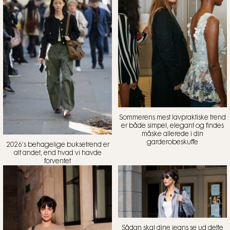
Sommerens mest lavpraktiske trend
er både simpel, elegant og findes
måske allerede i din
garderobeskuffe
2026’s behagelige buksetrend er
alt andet, end hvad vi havde
forventet
Sådan skal dine jeans se ud dette