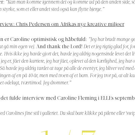
r:
”Kan man komme igennem det og komme ud på den anden side, 
 styrke, som et eller andet sted også kan flytte bjerge.”
erview: Chris Pedersen om Afrikas nye kreative miljøer
 er Caroline optimistisk og håbefuld:
”Jeg har brudt mange ge
 at gå min egen vej.
And thank the Lord!
Det er jeg rigtig glad for, fo
ge. Hvis ikke jeg havde gjort det, havde jeg aldrig nogensinde levet det liv
jeg er, fået den karriere, jeg har fået, oplevet al den kærlighed, jeg har 
 Så havde jeg aldrig turdet at tage på alle de eventyr, jeg bliver ved med 
ingen af en på 40 år, men med troen af et barn. For jeg tror på, at alt ka
vet ødelagt, tværtimod. Jeg drømmer.”
 det fulde interview med Caroline Fleming i ELLEs septem
d Carolines fine stil i galleriet. Du skal bare klikke på pilene eller ‘sw