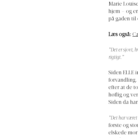
Marie Louise
hjem – og en
på gaden til
Læs også:
Ca
”Det er sjovt, 
rigtigt.”
Siden ELLE i
forvandling.
efter at de 
høflig og ve
Siden da har
”Det har været 
første og stø
elskede mor.