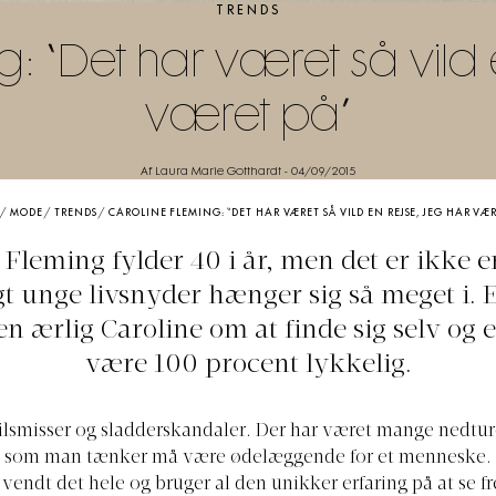
TRENDS
: “Det har været så vild 
været på”
Af Laura Marie Gotthardt
-
04/09/2015
/
MODE
/
TRENDS
/
CAROLINE FLEMING: “DET HAR VÆRET SÅ VILD EN REJSE, JEG HAR VÆR
 Fleming fylder 40 i år, men det er ikke en
gt unge livsnyder hænger sig så meget i. 
n ærlig Caroline om at finde sig selv og 
være 100 procent lykkelig.
ilsmisser og sladderskandaler. Der har været mange nedture
v, som man tænker må være ødelæggende for et menneske
 vendt det hele og bruger al den unikker erfaring på at se 