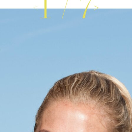
1
/
7