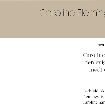
Caroline Fleming
HOME
Caroline
den evi
mødt e
Dødsfald, sk
Flemings li
Caroline har