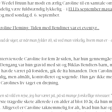
 Wedel Bruun har mødt en ærlig Caroline til en samtale om
delig være fuldstændig lykkelig – i
ELLEs september maga
 og med søndag d. 6. september.
roline Fleming: Tiden med Bendtner var et eventyr…
hvad de siger, at når man fylder 40, så ved man virkelig, hvem man er – d
nterviewede Caroline for fem år siden, har hun gennemgået 
 Dengang var hun gravid med sit og Niklas Bendters barn, 
to havde været på forsiden, gik de fra hinanden. Den Caroli
nlig, men afmålt, kontrolleret og søgende. Hun gav ikke meg
 Carolines liv taget en drejning.
en så vild en rejse, jeg har været på, på så mange forskellige niveauer.”
rste tragedie skete allerede i en alder af blot 10 år, da hun 
 Alligevel er Caroline taknemmelig for alt, hvad hun har op