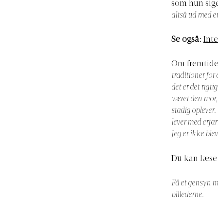
som hun sige
altså ud med en
Se også:
Int
Om fremtiden
traditioner for
det er det rigti
været den mor, 
stadig oplever.
lever med erfar
Jeg er ikke ble
Du kan læse
Få et gensyn me
billederne.