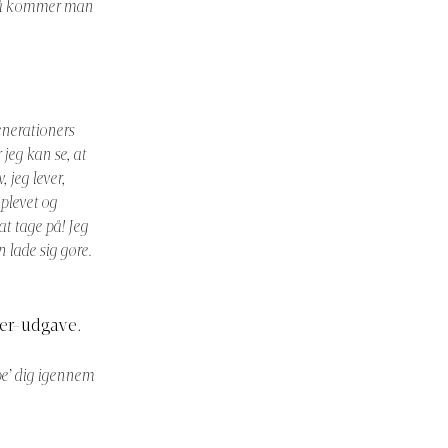
så kommer man
nerationers
r jeg kan se, at
, jeg lever,
oplevet og
at tage på! Jeg
n lade sig gøre.
ber-udgave.
ipe’ dig igennem