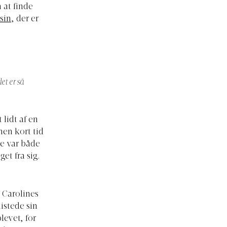
 at finde
sin
, der er
et er så
lidt af en
men kort tid
ne var både
et fra sig.
Carolines
mistede sin
levet, for