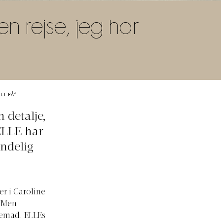
en rejse, jeg har
ET PÅ”
 detalje,
ELLE har
endelig
r i Caroline
. Men
fremad. ELLEs