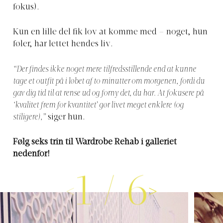
fokus).
Kun en lille del fik lov at komme med – noget, hun
føler, har lettet hendes liv.
“Der findes ikke noget mere tilfredsstillende end at kunne
tage et outfit på i løbet af to minutter om morgenen, fordi du
gav dig tid til at rense ud og forny det, du har. At fokusere på
‘kvalitet frem for kvantitet’ gør livet meget enklere (og
stiligere),”
siger hun.
Følg seks trin til Wardrobe Rehab i galleriet
nedenfor!
1
/
6