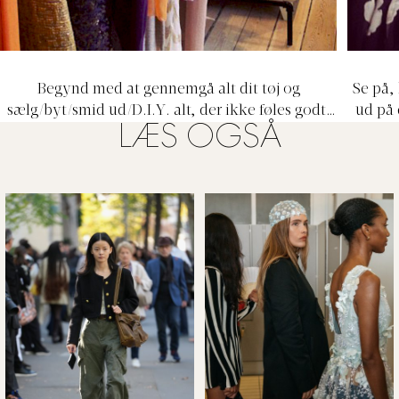
Begynd med at gennemgå alt dit tøj og
Se på, 
sælg/byt/smid ud/D.I.Y. alt, der ikke føles godt,
ud på 
LÆS OGSÅ
føles forkert eller ikke klæder dig.
du brug
fremti