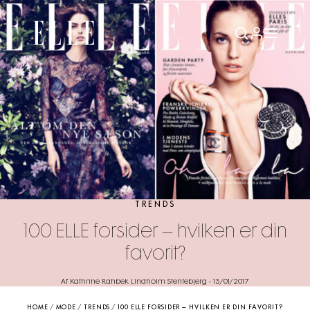
TRENDS
100 ELLE forsider – hvilken er din
favorit?
Af Kathrine Rahbek Lindholm Stentebjerg
-
13/01/2017
HOME
/
MODE
/
TRENDS
/
100 ELLE FORSIDER – HVILKEN ER DIN FAVORIT?