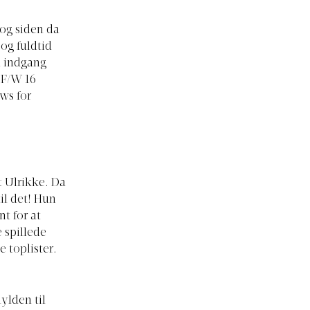
og siden da
og fuldtid
n indgang
 F/W 16
ws for
t Ulrikke. Da
il det! Hun
nt for at
e spillede
 toplister.
ylden til