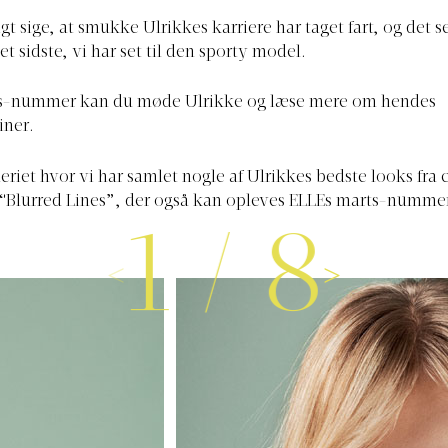
t sige, at smukke Ulrikkes karriere har taget fart, og det ser
et sidste, vi har set til den sporty model.
ts-nummer kan du møde Ulrikke og læse mere om hendes
iner.
leriet hvor vi har samlet nogle af Ulrikkes bedste looks fra
“Blurred Lines”, der også kan opleves ELLEs marts-numme
1
/
8