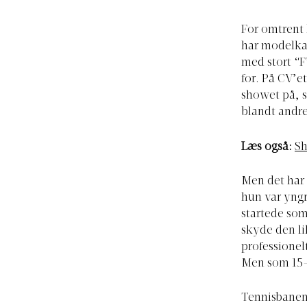
For omtrent 
har modelkar
med stort “F
for. På CV’e
showet på, s
blandt andre
Læs også:
Sh
Men det har 
hun var yngr
startede som 
skyde den lil
professionel
Men som 15-å
Tennisbanen 