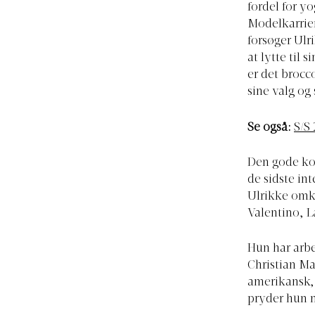
fordel for y
Modelkarrie
forsøger Ulr
at lytte til 
er det brocc
sine valg og
Se også:
S/S
Den gode kos
de sidste in
Ulrikke omk
Valentino, L
Hun har arbe
Christian M
amerikansk, 
pryder hun n