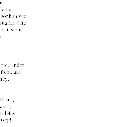
m.
derfor
t gør hun ved
rug for. Ofte
 bevidst om
gt.
pote. Under
 frem, gik
tney,
Harris,
ransk,
ndeligt
sejt!).