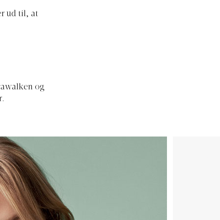
 ud til, at
 cawalken og
r.