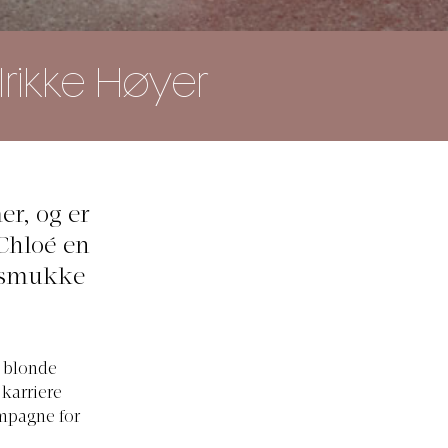
rikke Høyer
r, og er
Chloé en
s smukke
n blonde
karriere
ampagne for