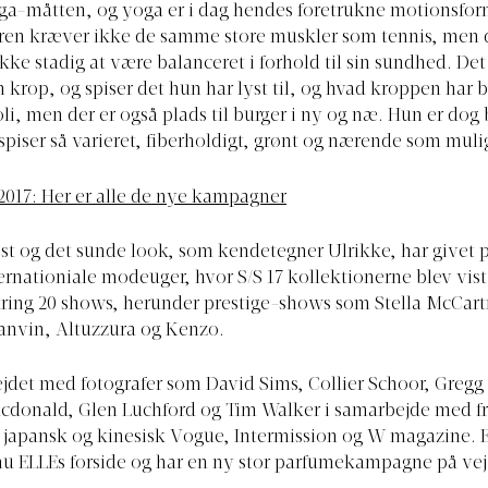
oga-måtten, og yoga er i dag hendes foretrukne motionsfor
ren kræver ikke de samme store muskler som tennis, men 
ikke stadig at være balanceret i forhold til sin sundhed. De
sin krop, og spiser det hun har lyst til, og hvad kroppen har b
oli, men der er også plads til burger i ny og næ. Hun er dog
 spiser så varieret, fiberholdigt, grønt og nærende som muli
 2017: Her er alle de nye kampagner
t og det sunde look, som kendetegner Ulrikke, har givet 
ternationiale modeuger, hvor S/S 17 kollektionerne blev vist
ring 20 shows, herunder prestige-shows som Stella McCar
anvin, Altuzzura og Kenzo.
jdet med fotografer som David Sims, Collier Schoor, Gregg 
acdonald, Glen Luchford og Tim Walker i samarbejde med f
japansk og kinesisk Vogue, Intermission og W magazine. E
u ELLEs forside og har en ny stor parfumekampagne på vej (