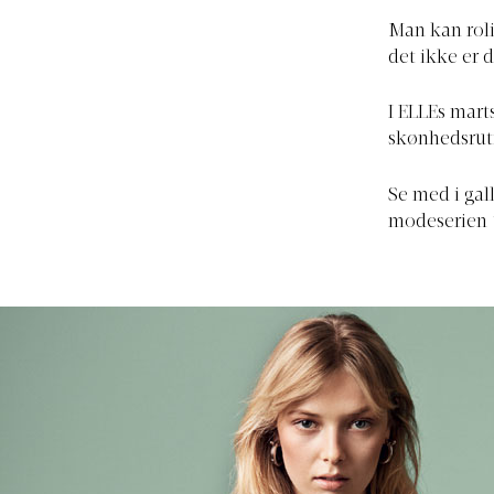
Man kan rolig
det ikke er d
I ELLEs mar
skønhedsrut
Se med i gal
modeserien 