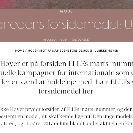
MODE
nedens forsidemodel: Ul
Af Josephine Jein
-
06/02/2017
HOME
/
MODE
/
SPOT PÅ MÅNEDENS FORSIDEMODEL: ULRIKKE HØYER
 Høyer er på forsiden ELLEs marts-numme
uelle kampagner for internationale som 
der er værd at holde øje med. Lær ELLE
forsidemodel her.
rikke Høyer pryder forsiden af ELLEs marts-nummer, og de
estemt en model, du skal kende lige nu. Den unge models 
 afsted, og i foråret 2017 er hun blandt andet aktuel i en k