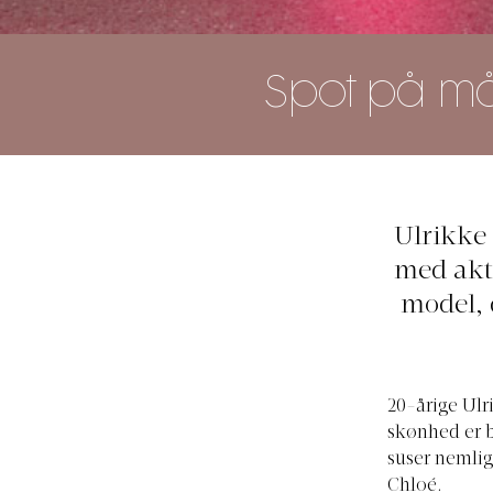
Spot på må
Ulrikke
med akt
model, 
20-årige Ul
skønhed er b
suser nemlig
Chloé.