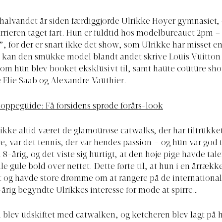
halvandet år siden færdiggjorde Ulrikke Høyer gymnasiet, 
rieren taget fart. Hun er fuldtid hos modelbureauet 2pm – 
”, for der er snart ikke det show, som Ulrikke har misset e
t kan den smukke model blandt andet skrive Louis Vuitton
om hun blev booket eksklusivt til, samt haute couture sho
 Elie Saab og Alexandre Vauthier.
oppeguide: Få forsidens sprøde forårs-look
ikke altid været de glamourøse catwalks, der har tiltrukke
e, var det tennis, der var hendes passion – og hun var god t
8-årig, og det viste sig hurtigt, at den høje pige havde tale
le gule bold over nettet. Dette førte til, at hun i en årrækk
t og havde store drømme om at rangere på de internationale
rig begyndte Ulrikkes interesse for mode at spirre…
blev udskiftet med catwalken, og ketcheren blev lagt på h