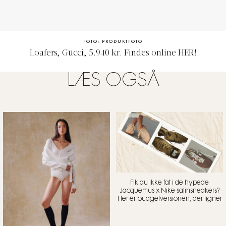
FOTO: PRODUKTFOTO
Loafers, Gucci, 5.940 kr. Findes online
HER
!
LÆS OGSÅ
Fik du ikke fat i de hypede
Jacquemus x Nike-satinsneakers?
Her er budgetversionen, der ligner