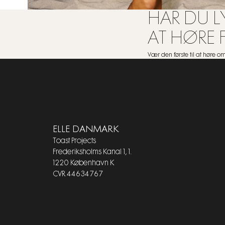
HAR DU LY
AT HØRE 
Vær den første til at høre 
ELLE DANMARK
Toast Projects
Frederiksholms Kanal 1, 1.
1220 København K
CVR 44634767