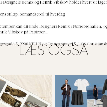
 Designers Remix og Henrik Vibskov holder hvert sit lager
ens stiltip: Sømandscool til hverdag
ptember kan du finde Designers Remix i Nørrebrohallen, og
nrik Vibskov på Papirøen.
agesgade 5, 2200 KBH N og Tranegravsvej 5, 1436 Christians
LÆS OGSÅ