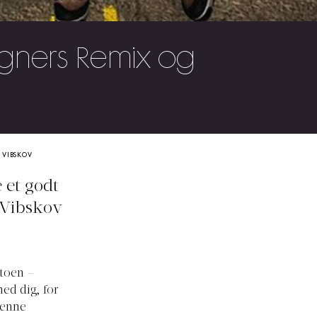
gners Remix og
 VIBSKOV
 et godt
 Vibskov
ntoen –
med dig, for
denne