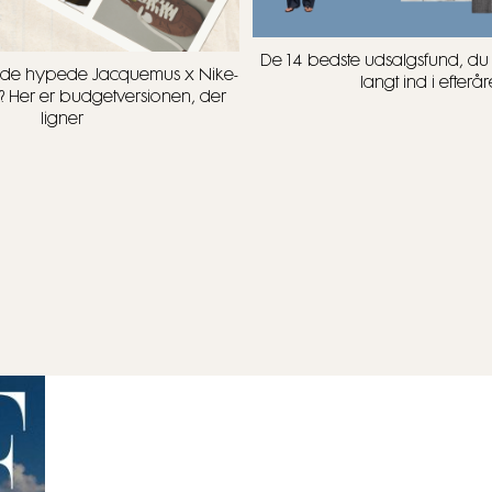
De 14 bedste udsalgsfund, d
t i de hypede Jacquemus x Nike-
langt ind i efterår
? Her er budgetversionen, der
ligner