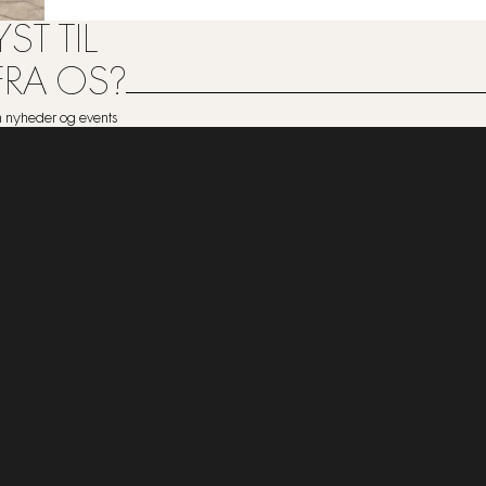
ST TIL
FRA OS?
om nyheder og events