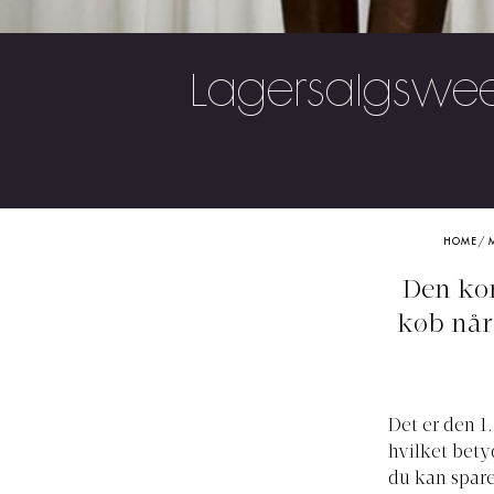
Lagersalgswee
HOME
/
Den kom
køb når
Det er den 1
hvilket betyd
du kan spare