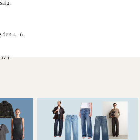
salg.
 den 4.-6.
havn!