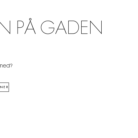
N PÅ GADEN
åned?
NER