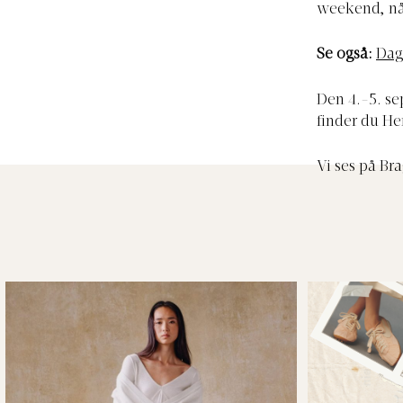
weekend, når
Se også:
Dag
Den 4.-5. se
finder du He
Vi ses på Br