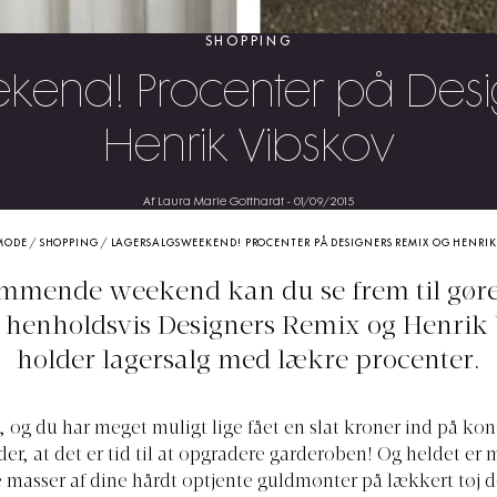
SHOPPING
kend! Procenter på Desi
Henrik Vibskov
Af Laura Marie Gotthardt
-
01/09/2015
MODE
/
SHOPPING
/
LAGERSALGSWEEKEND! PROCENTER PÅ DESIGNERS REMIX OG HENRIK
mende weekend kan du se frem til gøre
 henholdsvis Designers Remix og Henrik
holder lagersalg med lækre procenter.
., og du har meget muligt lige fået en slat kroner ind på ko
er, at det er tid til at opgradere garderoben! Og heldet er 
 masser af dine hårdt optjente guldmønter på lækkert tøj 